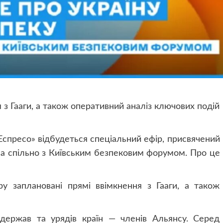
я з Гааги, а також оперативний аналіз ключових подій
«Еспресо» відбудеться спеціальний ефір, присвячений
на спільно з Київським безпековим форумом. Про це
ру заплановані прямі ввімкнення з Гааги, а також
 держав та урядів країн — членів Альянсу. Серед