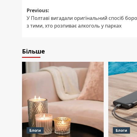
Post
Previous:
У Полтаві вигадали оригінальний спосіб бор
navigation
з тими, хто розпиває алкоголь у парках
Більше
Блоги
Блоги