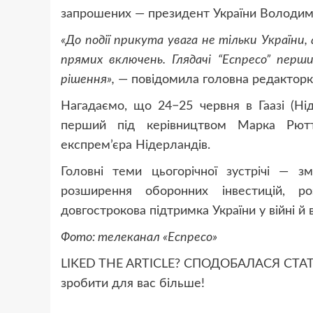
запрошених — президент України Володим
«До події прикута увага не тільки України
прямих включень. Глядачі “Еспресо” перш
рішення»,
— повідомила головна редакторк
Нагадаємо, що 24−25 червня в Гаазі (Ні
перший під керівництвом Марка Рютт
експрем’єра Нідерландів.
Головні теми цьогорічної зустрічі — 
розширення оборонних інвестицій, р
довгострокова підтримка України у війні й 
Фото: телеканал «Еспресо»
LIKED THE ARTICLE? СПОДОБАЛАСЯ СТАТТЯ
зробити для вас більше!