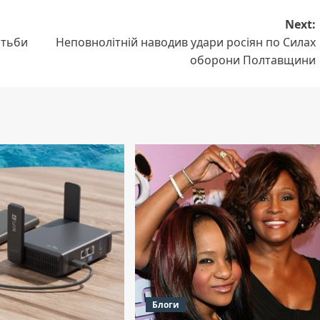
Next:
отьби
Неповнолітній наводив удари росіян по Силах
оборони Полтавщини
Блоги