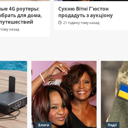
ые 4G роутеры:
Сукню Вітні Г’юстон
ыбрать для дома,
продадуть з аукціону
 путешествий
21 годину тому назад
 тому назад
Блоги
Події