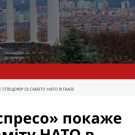
СПЕЦЕФІР ІЗ САМІТУ НАТО В ГААЗІ
спресо» покаже
аміту НАТО в