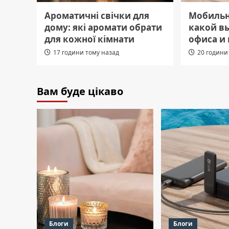
Ароматичні свічки для
Мобильн
дому: які аромати обрати
какой в
для кожної кімнати
офиса и
17 години тому назад
20 години
Вам буде цікаво
Блоги
Блоги