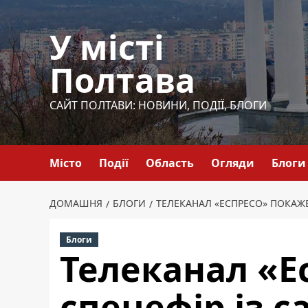
Перейти
до
У місті
вмісту
Полтава
САЙТ ПОЛТАВИ: НОВИНИ, ПОДІЇ, БЛОГИ
Місто
Події
Область
Огляди
Блоги
ДОМАШНЯ
БЛОГИ
ТЕЛЕКАНАЛ «ЕСПРЕСО» ПОКАЖЕ 
Блоги
Телеканал «Е
спецефір із с