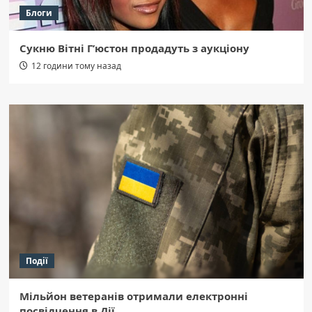
Блоги
Сукню Вітні Г’юстон продадуть з аукціону
12 години тому назад
Події
Мільйон ветеранів отримали електронні
посвідчення в Дії