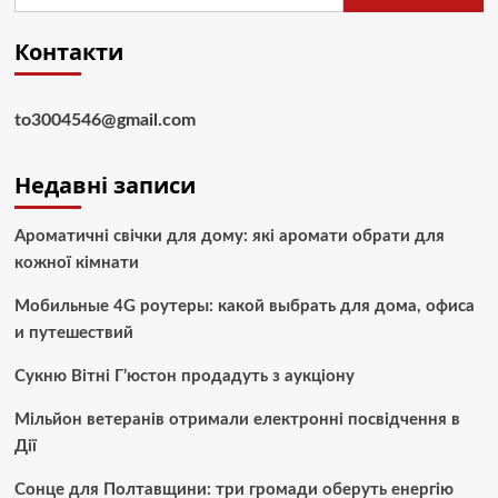
Контакти
to3004546@gmail.com
Недавні записи
Ароматичні свічки для дому: які аромати обрати для
кожної кімнати
Мобильные 4G роутеры: какой выбрать для дома, офиса
и путешествий
Сукню Вітні Г’юстон продадуть з аукціону
Мільйон ветеранів отримали електронні посвідчення в
Дії
Сонце для Полтавщини: три громади оберуть енергію