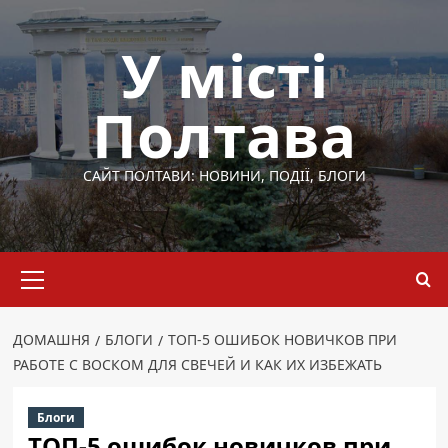
Перейти
до
У місті
вмісту
Полтава
САЙТ ПОЛТАВИ: НОВИНИ, ПОДІЇ, БЛОГИ
Основне
меню
ДОМАШНЯ
БЛОГИ
ТОП-5 ОШИБОК НОВИЧКОВ ПРИ
РАБОТЕ С ВОСКОМ ДЛЯ СВЕЧЕЙ И КАК ИХ ИЗБЕЖАТЬ
Блоги
ТОП-5 ошибок новичков при