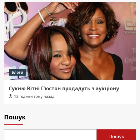
Блоги
Сукню Вітні Г’юстон продадуть з аукціону
12 години тому назад
Пошук
Пошук