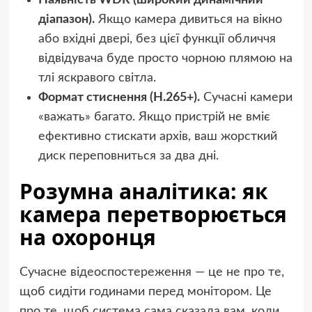
діапазон).
Якщо камера дивиться на вікно
або вхідні двері, без цієї функції обличчя
відвідувача буде просто чорною плямою на
тлі яскравого світла.
Формат стиснення (H.265+).
Сучасні камери
«важать» багато. Якщо пристрій не вміє
ефективно стискати архів, ваш жорсткий
диск переповниться за два дні.
Розумна аналітика: як
камера перетворюється
на охоронця
Сучасне відеоспостереження — це не про те,
щоб сидіти годинами перед монітором. Це
про те, щоб система сама сказала вам, коли