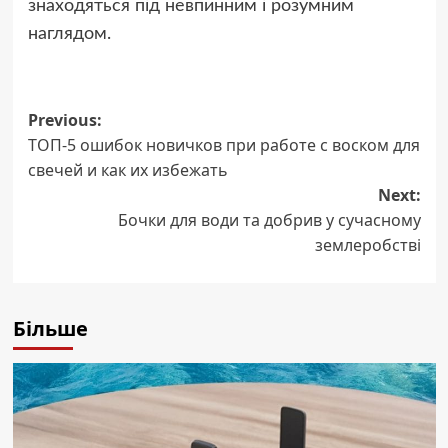
знаходяться під невпинним і розумним
наглядом.
Post
Previous:
ТОП-5 ошибок новичков при работе с воском для
navigation
свечей и как их избежать
Next:
Бочки для води та добрив у сучасному
землеробстві
Більше