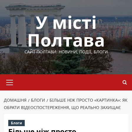
Перейти
до
У місті
вмісту
Полтава
САЙТ ПОЛТАВИ: НОВИНИ, ПОДІЇ, БЛОГИ
Основне
меню
ДОМАШНЯ
БЛОГИ
БІЛЬШЕ НІЖ ПРОСТО «КАРТИНКА»: ЯК
ОБРАТИ ВІДЕОСПОСТЕРЕЖЕННЯ, ЩО РЕАЛЬНО ЗАХИЩАЄ
Блоги
Більше ніж просто