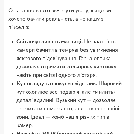
Ось на що варто звернути увагу, якщо ви
хочете бачити реальність, а не кашу з
пікселів:
Світлочутливість матриці.
Це здатність
камери бачити в темряві без увімкнення
яскравого підсвічування. Гарна оптика
дозволяє отримати кольорову картинку
навіть при світлі одного ліхтаря.
Кут огляду та фокусна відстань.
Широкий
кут охоплює все подвір’я, але «милить»
деталі вдалині. Вузький кут — дозволяє
прочитати номер авто, але створює сліпі
зони. Ідеал — комбінація різних типів
камер.
Наявність WDR (широкий динамічний