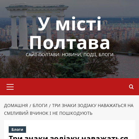
Перейти
до
У місті
вмісту
Полтава
САЙТ ПОЛТАВИ: НОВИНИ, ПОДІЇ, БЛОГИ
Основне
меню
ДОМАШНЯ
БЛОГИ
ТРИ ЗНАКИ ЗОДІАКУ НАВАЖАТЬСЯ НА
СМІЛИВИЙ ВЧИНОК І НЕ ПОШКОДУЮТЬ
Блоги
Три знаки зодіаку наважаться