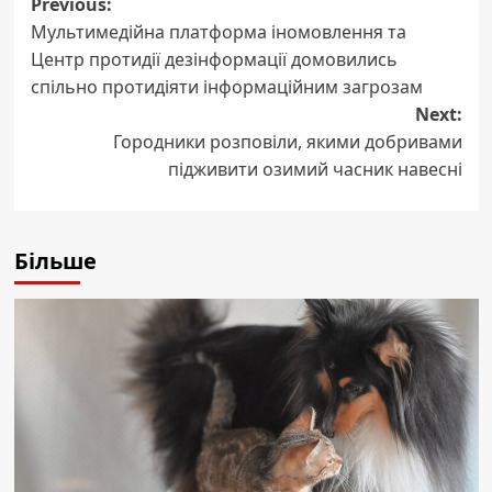
Post
Previous:
Мультимедійна платформа іномовлення та
navigation
Центр протидії дезінформації домовились
спільно протидіяти інформаційним загрозам
Next:
Городники розповіли, якими добривами
підживити озимий часник навесні
Більше