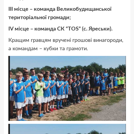
ІІІ місце – команда Великобудищанської
територіальної громади;
ІV місце – команда СК “TOS” (с. Яреськи).
Кращим гравцям вручені грошові винагороди,
а командам – кубки та грамоти.