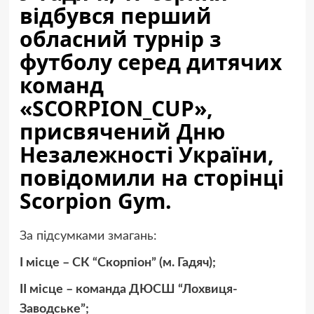
відбувся перший
обласний турнір з
футболу серед дитячих
команд
«SCORPION_CUP»,
присвячений Дню
Незалежності України,
повідомили на сторінці
Scorpion Gym.
За підсумками змагань:
І місце – СК “Скорпіон” (м. Гадяч);
ІІ місце – команда ДЮСШ “Лохвиця-
Заводське”;