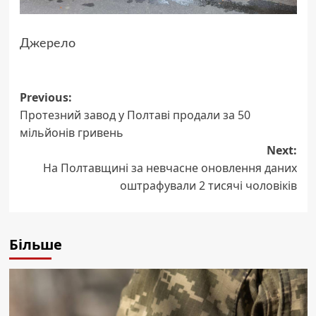
Джерело
Post
Previous:
Протезний завод у Полтаві продали за 50
navigation
мільйонів гривень
Next:
На Полтавщині за невчасне оновлення даних
оштрафували 2 тисячі чоловіків
Більше