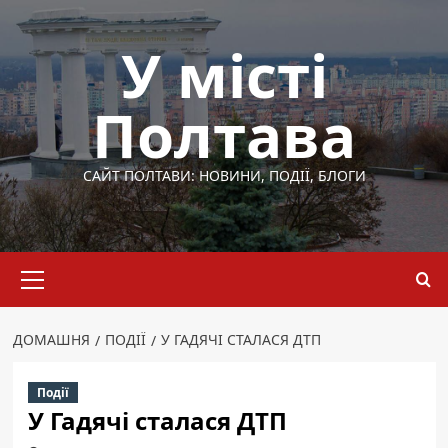
Перейти
до
У місті
вмісту
Полтава
САЙТ ПОЛТАВИ: НОВИНИ, ПОДІЇ, БЛОГИ
Основне
меню
ДОМАШНЯ
ПОДІЇ
У ГАДЯЧІ СТАЛАСЯ ДТП
Події
У Гадячі сталася ДТП