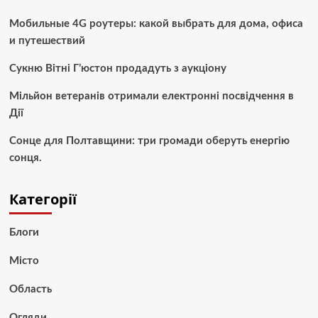
Мобильные 4G роутеры: какой выбрать для дома, офиса
и путешествий
Сукню Вітні Г’юстон продадуть з аукціону
Мільйон ветеранів отримали електронні посвідчення в
Дії
Сонце для Полтавщини: три громади оберуть енергію
сонця.
Категорії
Блоги
Місто
Область
Огляди