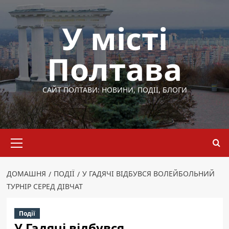
Перейти
до
У місті
вмісту
Полтава
САЙТ ПОЛТАВИ: НОВИНИ, ПОДІЇ, БЛОГИ
Основне
меню
ДОМАШНЯ
ПОДІЇ
У ГАДЯЧІ ВІДБУВСЯ ВОЛЕЙБОЛЬНИЙ
ТУРНІР СЕРЕД ДІВЧАТ
Події
У Гадячі відбувся