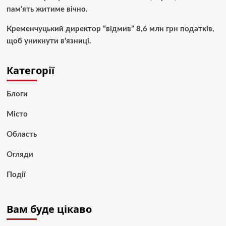
пам’ять житиме вічно.
Кременчуцький директор “відмив” 8,6 млн грн податків,
щоб уникнути в’язниці.
Категорії
Блоги
Місто
Область
Огляди
Події
Вам буде цікаво