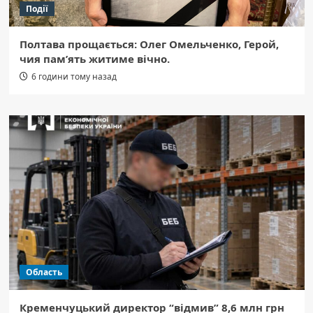
Події
Полтава прощається: Олег Омельченко, Герой,
чия пам’ять житиме вічно.
6 години тому назад
Область
Кременчуцький директор “відмив” 8,6 млн грн