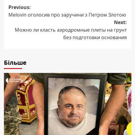
Post
Previous:
Melovin оголосив про заручини з Петром Злотою
navigation
Next:
Можно ли класть аэродромные плиты на грунт
без подготовки основания
Більше