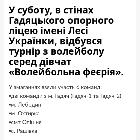
У суботу, в стінах
Гадяцького опорного
ліцею імені Лесі
Українки, відбувся
турнір з волейболу
серед дівчат
«Волейбольна феєрія».
У змаганнях взяли участь 6 команд:
▪️дві команди з м. Гадяч (Гадяч-1 та Гадяч-2)
▪️м. Лебедин
▪️м. Охтирка
▪️смт Опішня
▪️с. Рашівка