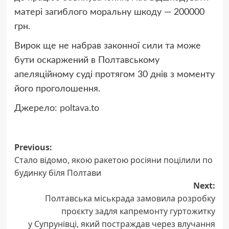
матері загиблого моральну шкоду — 200000
грн.
Вирок ще не набрав законної сили та може
бути оскаржений в Полтавському
апеляційному суді протягом 30 днів з моменту
його проголошення.
Джерело:
poltava.to
Post
Previous:
Стало відомо, якою ракетою росіяни поцілили по
navigation
будинку біля Полтави
Next:
Полтавська міськрада замовила розробку
проєкту задля капремонту гуртожитку
у Супрунівці, який постраждав через влучання