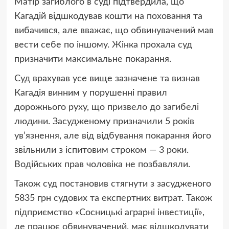
Матір загиблого в суді підтвердила, що
Кагадій відшкодував кошти на поховання та
вибачився, але вважає, що обвинувачений мав
вести себе по іншому. Жінка прохала суд
призначити максимальне покарання.
Суд врахував усе вище зазначене та визнав
Кагадія винним у порушенні правил
дорожнього руху, що призвело до загибелі
людини. Засудженому призначили 5 років
ув’язнення, але від відбування покарання його
звільнили з іспитовим строком — 3 роки.
Водійських прав чоловіка не позбавляли.
Також суд постановив стягнути з засудженого
5835 грн судових та експертних витрат. Також
підприємство «Сосницькі аграрні інвестиції»,
де працює обвинувачений, має відшкодувати