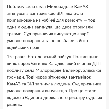
Поблизу села села Милорадове КамАЗ
зіткнувся з вантажівкою ЗІЛ, яка була
припаркована на узбіччі для ремонту — тоді
одна людина загинула, ще двоє отримали
травми. Суд призначив винуватцю аварії
умовне покарання та не позбавляв його
водійських прав
15 травня Котелевський райсуд Полтавщини
виніс вирок Євгенію Кагадію, який вчинив ДТП
поблизу села Милорадове Великорублівської
громади. Тоді через зіткнення вантажівок
КамАЗ та ЗІЛ загинула людина. Суд призначив
умовне покарання винуватцю. Про це стало
відомо з Єдиного державного реєстру судових
рішень.