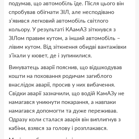
подумав, що автомобіль їде. Після цього він
спробував обігнати ЗІЛ, але несподівано
з’явився легковий автомобіль світлого
кольору. У результаті КАамАЗ зіткнувся з
ЗІЛом правим кутом, а інший автомобіль –
лівим кутом. Від зіткнення обидві вантажівки
з’їхали у кювет, де і зупинилися.
Винуватець аварії пояснив, що відшкодував
кошти на поховання родичам загиблого
внаслідок аварії, просив у них вибачення.
Свідки аварії зазначили, що водій КамАЗу не
намагався уникнути покарання, а навпаки
намагався допомогти та дуже переживав.
Одразу коли сталася аварія він виплигнув з
кабіни, взявся за голову і розплакався.