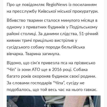
Про це повідомляє RegioNews із посиланням
на
пресслужбу Київської міської прокуратури.
Вбивство тварини сталося минулого місяця в
одному з приватних будинків у Подільському
районі столиці. За даними слідства, 51-річний
киянин тричі прицільно вистрілив у
сусідського собаку породи бельгійська
вівчарка. Тварина загинула.
Відомо, що сім'я привезла пса на прізвисько
“Чіп” із зони АТО ще в 2016 році. Собака
багато років охороняв будинок своєї родини.
За словами господарів “Чіпа”, сусіду не
подобалось, що той весь час на нього гавкає.