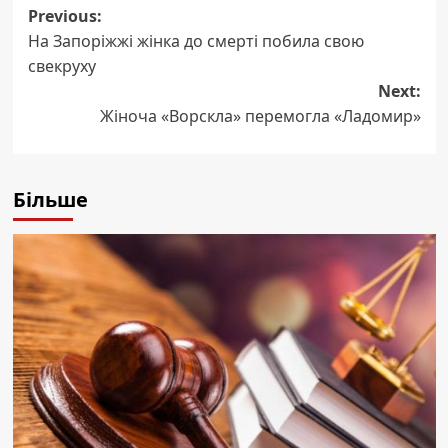
Post
Previous:
На Запоріжжі жінка до смерті побила свою
navigation
свекруху
Next:
Жіноча «Ворскла» перемогла «Ладомир»
Більше