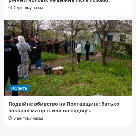
річний чоловік не вижив після пожежі.
2 дні тому назад
Область
Подвійне вбивство на Полтавщині: батько
закопав матір і сина на подвір’ї.
3 дні тому назад