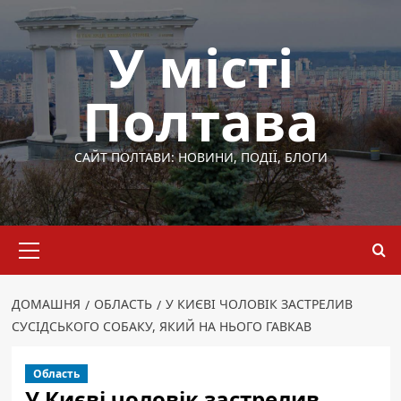
Перейти
до
У місті
вмісту
Полтава
САЙТ ПОЛТАВИ: НОВИНИ, ПОДІЇ, БЛОГИ
Основне
меню
ДОМАШНЯ
ОБЛАСТЬ
У КИЄВІ ЧОЛОВІК ЗАСТРЕЛИВ
СУСІДСЬКОГО СОБАКУ, ЯКИЙ НА НЬОГО ГАВКАВ
Область
У Києві чоловік застрелив