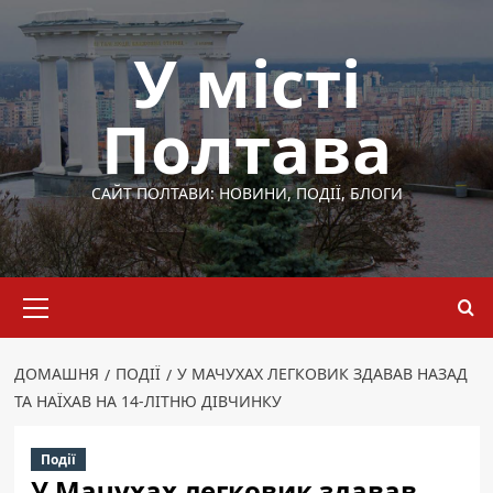
Перейти
до
У місті
вмісту
Полтава
САЙТ ПОЛТАВИ: НОВИНИ, ПОДІЇ, БЛОГИ
Основне
меню
ДОМАШНЯ
ПОДІЇ
У МАЧУХАХ ЛЕГКОВИК ЗДАВАВ НАЗАД
ТА НАЇХАВ НА 14-ЛІТНЮ ДІВЧИНКУ
Події
У Мачухах легковик здавав