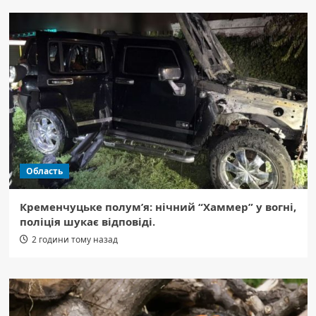
Область
Кременчуцьке полум’я: нічний “Хаммер” у вогні,
поліція шукає відповіді.
2 години тому назад