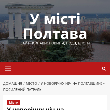
Перейти
до
У місті
вмісту
Полтава
САЙТ ПОЛТАВИ: НОВИНИ, ПОДІЇ, БЛОГИ
Основне
меню
ДОМАШНЯ
МІСТО
У НОВОРІЧНУ НІЧ НА ПОЛТАВЩИНІ –
ПОСИЛЕНИЙ ПАТРУЛЬ
Місто
У новорічну ніч на