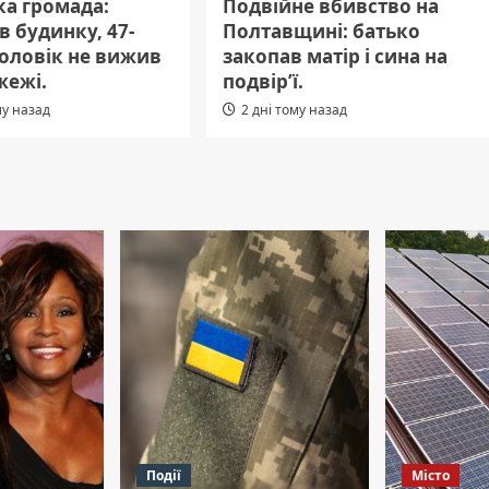
а громада:
Подвійне вбивство на
 в будинку, 47-
Полтавщині: батько
чоловік не вижив
закопав матір і сина на
жежі.
подвір’ї.
му назад
2 дні тому назад
Події
Місто