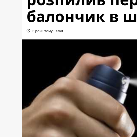
балончик в ш
2 роки тому назад