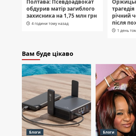
Полтава: Псевдоадвокат
Оржицьк
обдурив матір загиблого
трагедія
захисника на 1,75 млн грн
річний 
після по
4 години тому назад
1 день то
Вам буде цікаво
Блоги
Блоги