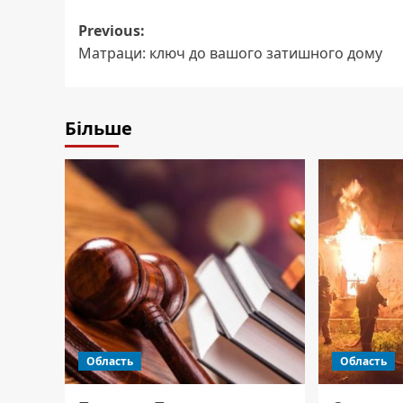
Post
Previous:
Матраци: ключ до вашого затишного дому
navigation
Більше
Область
Область