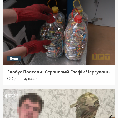
Події
Екобус Полтави: Серпневий Графік Чергувань
2 дні тому назад