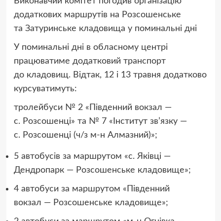
Виконавчий комітет погодив організацію
додаткових маршрутів на Розсошенське
та Затуринське кладовища у поминальні дні
У поминальні дні в обласному центрі
працюватиме додатковий транспорт
до кладовищ. Відтак, 12 і 13 травня додатково
курсуватимуть:
тролейбуси № 2 «Південний вокзал —
с. Розсошенці» та № 7 «Інститут зв’язку —
с. Розсошенці (ч/з м-н Алмазний)»;
5 автобусів за маршрутом «с. Яківці —
Дендропарк — Розсошенське кладовище»;
4 автобуси за маршрутом «Південний
вокзал — Розсошенське кладовище»;