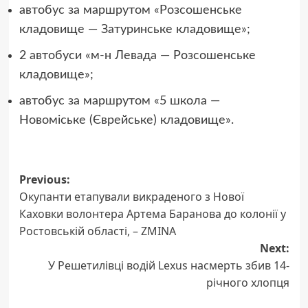
автобус за маршрутом «Розсошенське
кладовище — Затуринське кладовище»;
2 автобуси «м-н Левада — Розсошенське
кладовище»;
автобус за маршрутом «5 школа —
Новоміське (Єврейське) кладовище».
Post
Previous:
Окупанти етапували викраденого з Нової
navigation
Каховки волонтера Артема Баранова до колонії у
Ростовській області, – ZMINA
Next:
У Решетилівці водій Lexus насмерть збив 14-
річного хлопця