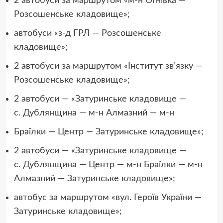
2 автобуси за маршрутом «м-н Огнівка —
Розсошенське кладовище»;
автобуси «з-д ГРЛ — Розсошенське
кладовище»;
2 автобуси за маршрутом «Інститут зв’язку —
Розсошенське кладовище»;
2 автобуси — «Затуринське кладовище —
с. Дублянщина — м-н Алмазний — м-н
Браїлки — Центр — Затуринське кладовище»;
2 автобуси — «Затуринське кладовище —
с. Дублянщина — Центр — м-н Браїлки — м-н
Алмазний — Затуринське кладовище»;
автобус за маршрутом «вул. Героїв України —
Затуринське кладовище»;