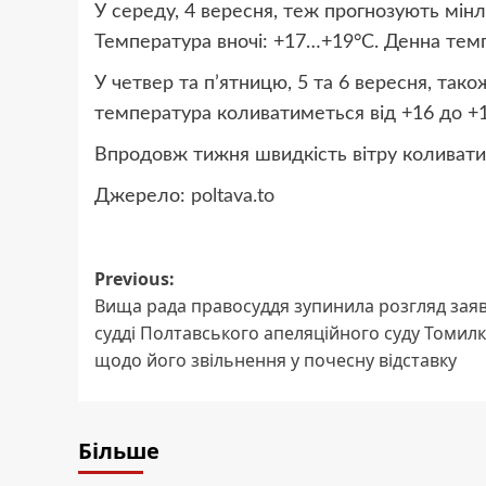
У середу, 4 вересня, теж прогнозують мінл
Температура вночі: +17…+19°C. Денна темп
У четвер та п’ятницю, 5 та 6 вересня, тако
температура коливатиметься від +16 до +1
Впродовж тижня швидкість вітру коливатиме
Джерело:
poltava.to
Post
Previous:
Вища рада правосуддя зупинила розгляд зая
navigation
судді Полтавського апеляційного суду Томил
щодо його звільнення у почесну відставку
Більше