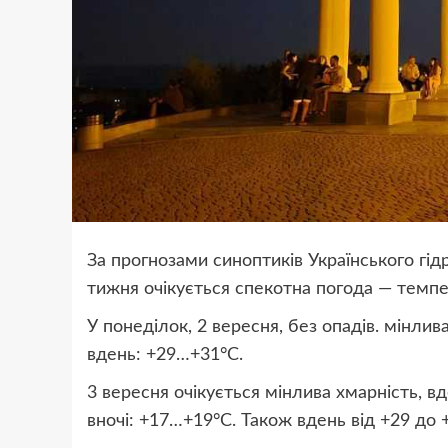
За прогнозами синоптиків Українського гі
тижня очікується спекотна погода — темпе
У понеділок, 2 вересня, без опадів. мінлив
вдень: +29…+31°C.
3 вересня очікується мінлива хмарність, 
вночі: +17…+19°C. Також вдень від +29 до 