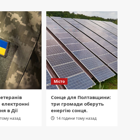
Місто
етеранів
Сонце для Полтавщини:
 електронні
три громади оберуть
ня в Дії
енергію сонця.
 тому назад
14 години тому назад