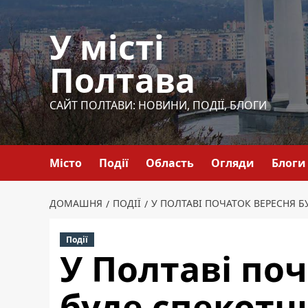
Перейти
до
У місті
вмісту
Полтава
САЙТ ПОЛТАВИ: НОВИНИ, ПОДІЇ, БЛОГИ
Місто
Події
Область
Огляди
Блоги
ДОМАШНЯ
ПОДІЇ
У ПОЛТАВІ ПОЧАТОК ВЕРЕСНЯ
Події
У Полтаві по
буде спекот