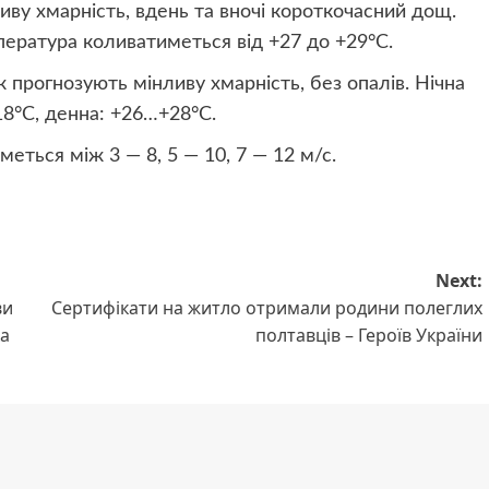
иву хмарність, вдень та вночі короткочасний дощ.
ература коливатиметься від +27 до +29°C.
ж прогнозують мінливу хмарність, без опалів. Нічна
8°C, денна: +26…+28°C.
ться між 3 — 8, 5 — 10, 7 — 12 м/с.
Next:
ви
Сертифікати на житло отримали родини полеглих
ка
полтавців – Героїв України