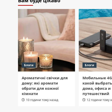
Вам буде цікаво
Блоги
Блоги
Ароматичні свічки для
Мобильные 4G
дому: які аромати
какой выбрать
обрати для кожної
дома, офиса и
кімнати
путешествий
10 години тому назад
12 години тому 