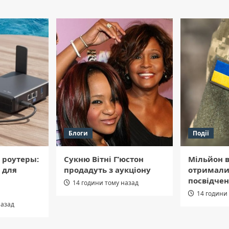
Блоги
Події
 роутеры:
Сукню Вітні Г’юстон
Мільйон в
 для
продадуть з аукціону
отримали
посвідчен
14 години тому назад
14 години
назад