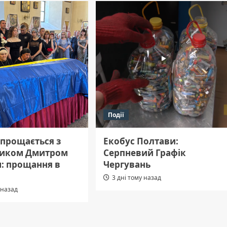
Події
 прощається з
Екобус Полтави:
иком Дмитром
Серпневий Графік
: прощання в
Чергувань
3 дні тому назад
 назад