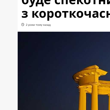
з короткоча
2 роки тому назад