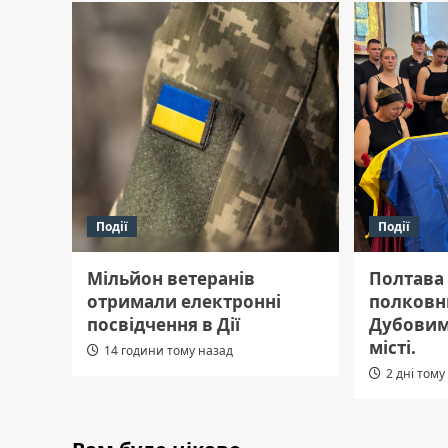
Події
Події
Мільйон ветеранів
Полтава
отримали електронні
полковн
посвідчення в Дії
Дубовим
місті.
14 години тому назад
2 дні тому