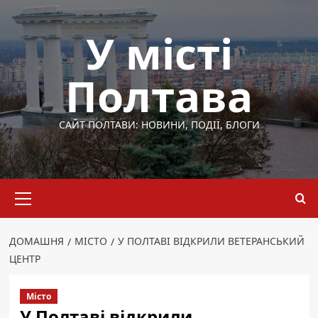
Перейти
до
У місті
вмісту
Полтава
САЙТ ПОЛТАВИ: НОВИНИ, ПОДІЇ, БЛОГИ
Основне
меню
ДОМАШНЯ
МІСТО
У ПОЛТАВІ ВІДКРИЛИ ВЕТЕРАНСЬКИЙ
ЦЕНТР
Місто
У Полтаві відкрили