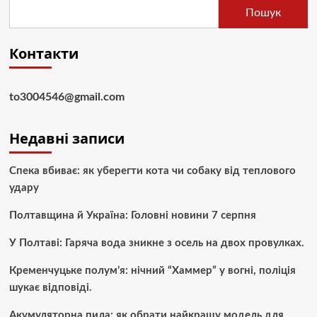
Пошук
Контакти
to3004546@gmail.com
Недавні записи
Спека вбиває: як уберегти кота чи собаку від теплового
удару
Полтавщина й Україна: Головні новини 7 серпня
У Полтаві: Гаряча вода зникне з осель на двох провулках.
Кременчуцьке полум’я: нічний “Хаммер” у вогні, поліція
шукає відповіді.
Акумуляторна пила: як обрати найкращу модель для