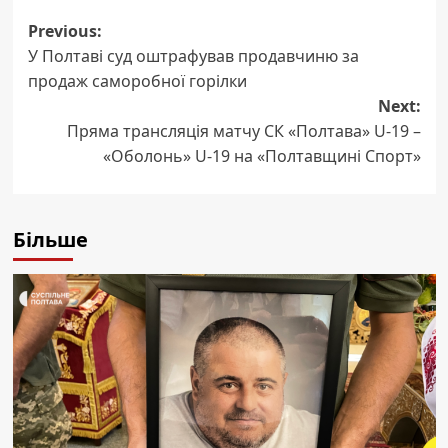
Post
Previous:
У Полтаві суд оштрафував продавчиню за
navigation
продаж саморобної горілки
Next:
Пряма трансляція матчу СК «Полтава» U-19 –
«Оболонь» U-19 на «Полтавщині Спорт»
Більше