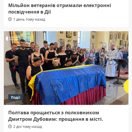
Мільйон ветеранів отримали електронні
посвідчення в Дії
1 день тому назад
Події
Полтава прощається з полковником
Дмитром Дубовим: прощання в місті.
2 дні тому назад