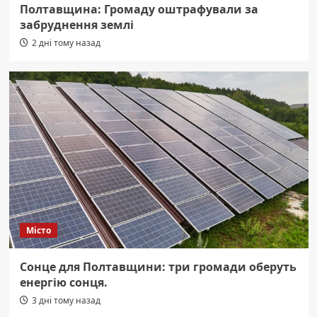
Полтавщина: Громаду оштрафували за
забруднення землі
2 дні тому назад
Місто
Сонце для Полтавщини: три громади оберуть
енергію сонця.
3 дні тому назад