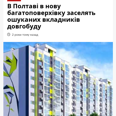
В Полтаві в нову
багатоповерхівку заселять
ошуканих вкладників
довгобуду
2 роки тому назад