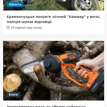
Область
Кременчуцьке полум’я: нічний “Хаммер” у вогні,
поліція шукає відповіді.
24 години тому назад
Блоги
Акумуляторна пила: як обрати найкращу