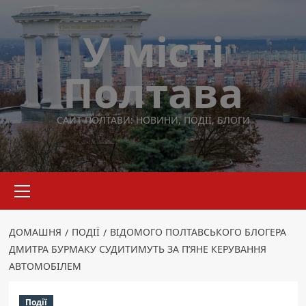
Перейти
до
У місті
вмісту
Полтава
САЙТ ПОЛТАВИ: НОВИНИ, ПОДІЇ, БЛОГИ
Основне
меню
ДОМАШНЯ
ПОДІЇ
ВІДОМОГО ПОЛТАВСЬКОГО БЛОГЕРА
ДМИТРА БУРМАКУ СУДИТИМУТЬ ЗА П’ЯНЕ КЕРУВАННЯ
АВТОМОБІЛЕМ
Події