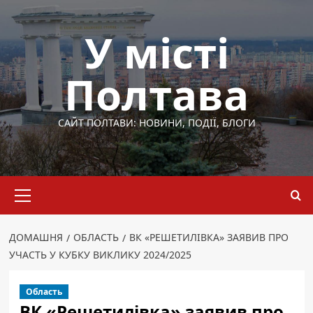
Перейти
до
У місті
вмісту
Полтава
САЙТ ПОЛТАВИ: НОВИНИ, ПОДІЇ, БЛОГИ
Основне
меню
ДОМАШНЯ
ОБЛАСТЬ
ВК «РЕШЕТИЛІВКА» ЗАЯВИВ ПРО
УЧАСТЬ У КУБКУ ВИКЛИКУ 2024/2025
Область
ВК «Решетилівка» заявив про