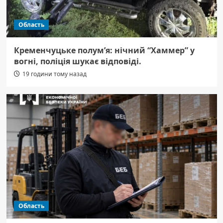
Область
Кременчуцьке полум’я: нічний “Хаммер” у
вогні, поліція шукає відповіді.
19 години тому назад
Область