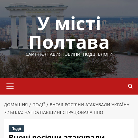
Перейти
до
У місті
вмісту
Полтава
САЙТ ПОЛТАВИ: НОВИНИ, ПОДІЇ, БЛОГИ
Основне
меню
ДОМАШНЯ
ПОДІЇ
ВНОЧІ РОСІЯНИ АТАКУВАЛИ УКРАЇНУ
72 БПЛА: НА ПОЛТАВЩИНІ СПРАЦЮВАЛА ППО
Події
Вночі росіяни атакували