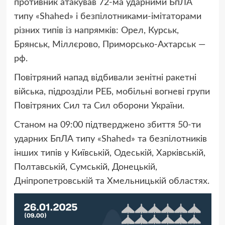
противник атакував 72-ма ударними БпЛА
типу «Shahed» і безпілотниками-імітаторами
різних типів із напрямків: Орел, Курськ,
Брянськ, Міллєрово, Приморсько-Ахтарськ —
рф.
Повітряний напад відбивали зенітні ракетні
війська, підрозділи РЕБ, мобільні вогневі групи
Повітряних Сил та Сил оборони України.
Станом на 09:00 підтверджено збиття 50-ти
ударних БпЛА типу «Shahed» та безпілотників
інших типів у Київській, Одеській, Харківській,
Полтавській, Сумській, Донецькій,
Дніпропетровській та Хмельницькій областях.