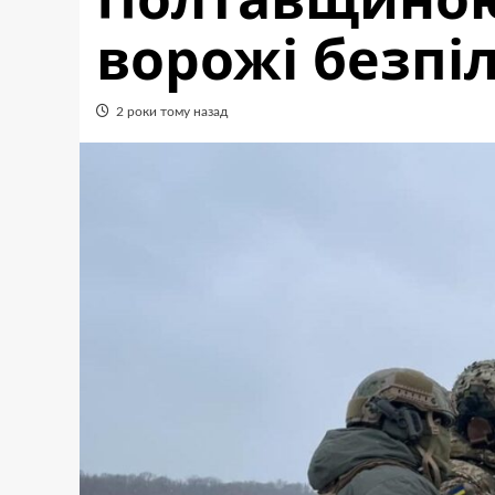
ворожі безпі
2 роки тому назад