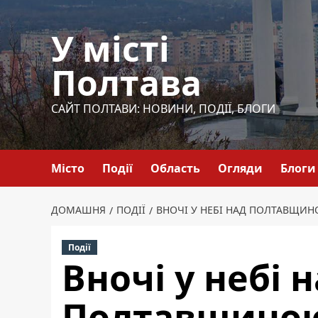
Перейти
до
У місті
вмісту
Полтава
САЙТ ПОЛТАВИ: НОВИНИ, ПОДІЇ, БЛОГИ
Місто
Події
Область
Огляди
Блоги
ДОМАШНЯ
ПОДІЇ
ВНОЧІ У НЕБІ НАД ПОЛТАВЩИ
Події
Вночі у небі 
Полтавщиною