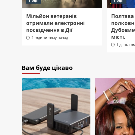
Події
Події
Мільйон ветеранів
Полтава
отримали електронні
полковн
посвідчення в Дії
Дубовим
місті.
2 години тому назад
1 день то
Вам буде цікаво