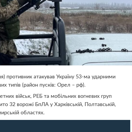
удня) противник атакував Україну 53-ма ударними
х типів (район пусків: Орел – рф).
етних військ, РЕБ та мобільних вогневих груп
то 32 ворожі БпЛА у Харківській, Полтавській,
мирській областях.