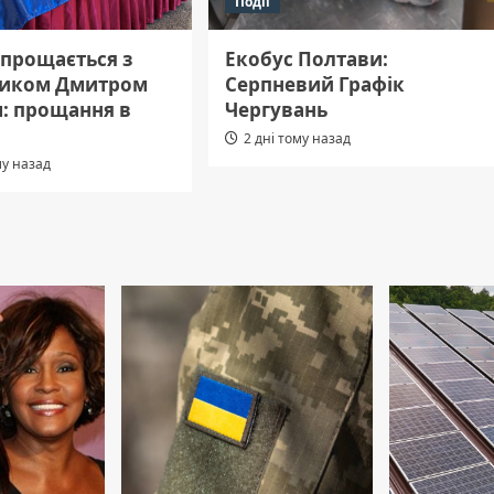
Події
 прощається з
Екобус Полтави:
иком Дмитром
Серпневий Графік
: прощання в
Чергувань
2 дні тому назад
му назад