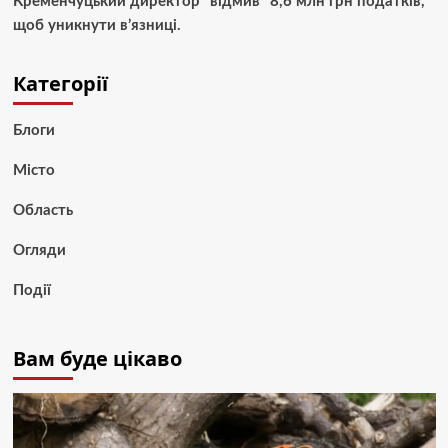
Кременчуцький директор “відмив” 8,6 млн грн податків,
щоб уникнути в’язниці.
Категорії
Блоги
Місто
Область
Огляди
Події
Вам буде цікаво