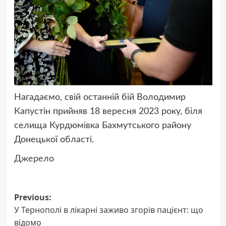
Нагадаємо, свій останній бій Володимир
Капустін прийняв 18 вересня 2023 року, біля
селища Курдюмівка Бахмутського району
Донецької області.
Джерело
Post
Previous:
У Тернополі в лікарні заживо згорів пацієнт: що
navigation
відомо