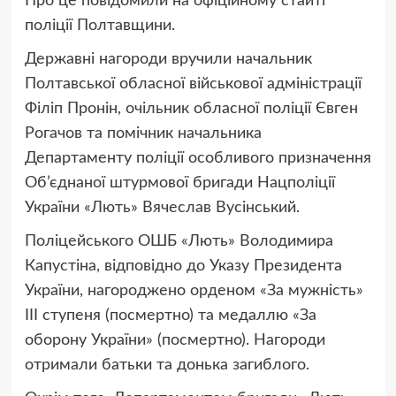
Про це повідомили на офіційному стайті
поліції Полтавщини.
Державні нагороди вручили начальник
Полтавської обласної військової адміністрації
Філіп Пронін, очільник обласної поліції Євген
Рогачов та помічник начальника
Департаменту поліції особливого призначення
Об’єднаної штурмової бригади Нацполіції
України «Лють» Вячеслав Вусінський.
Поліцейського ОШБ «Лють» Володимира
Капустіна, відповідно до Указу Президента
України, нагороджено орденом «За мужність»
ІІІ ступеня (посмертно) та медаллю «За
оборону України» (посмертно). Нагороди
отримали батьки та донька загиблого.