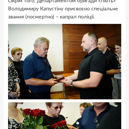
Окрім того, Департаментом бригади «Лють»
Володимиру Капустіну присвоєно спеціальне
звання (посмертно) – капрал поліції.