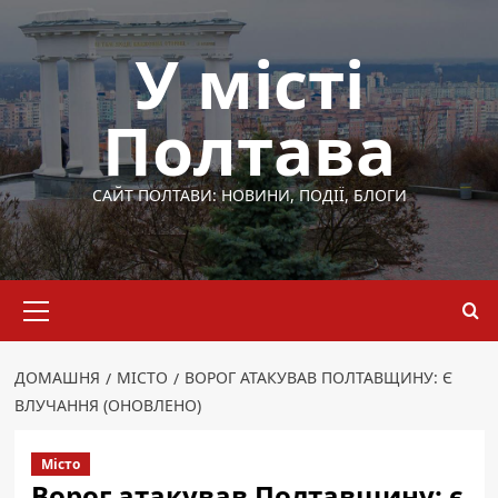
Перейти
до
У місті
вмісту
Полтава
САЙТ ПОЛТАВИ: НОВИНИ, ПОДІЇ, БЛОГИ
Основне
меню
ДОМАШНЯ
МІСТО
ВОРОГ АТАКУВАВ ПОЛТАВЩИНУ: Є
ВЛУЧАННЯ (ОНОВЛЕНО)
Місто
Ворог атакував Полтавщину: є