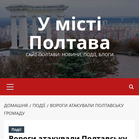
Перейти
до
У місті
вмісту
Полтава
САЙТ ПОЛТАВИ: НОВИНИ, ПОДІЇ, БЛОГИ
Основне
меню
ДОМАШНЯ
ПОДІЇ
ВОРОГИ АТАКУВАЛИ ПОЛТАВСЬКУ
ГРОМАДУ
Події
Вороги атакували Полтавську