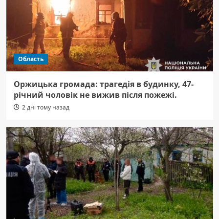
Область
Оржицька громада: трагедія в будинку, 47-
річний чоловік не вижив після пожежі.
2 дні тому назад