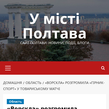
Перейти
до
У місті
вмісту
Полтава
САЙТ ПОЛТАВИ: НОВИНИ, ПОДІЇ, БЛОГИ
Основне
меню
ДОМАШНЯ
ОБЛАСТЬ
«ВОРСКЛА» РОЗГРОМИЛА «ГІРНИК-
СПОРТ» У ТОВАРИСЬКОМУ МАТЧІ
Область
«Ворскла» розгромила