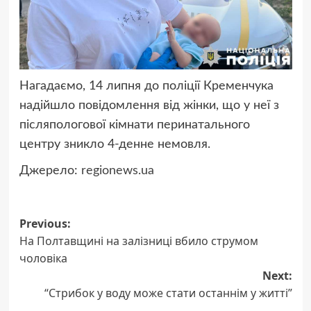
Нагадаємо, 14 липня до поліції Кременчука
надійшло повідомлення від жінки, що у неї з
післяпологової кімнати перинатального
центру зникло 4-денне немовля.
Джерело:
regionews.ua
Post
Previous:
На Полтавщині на залізниці вбило струмом
navigation
чоловіка
Next:
“Стрибок у воду може стати останнім у житті”