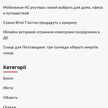
Мобильные 4G роутеры: какой выбрать для дома, офиса
и путешествий
Сукню Вітні Г’юстон продадуть з аукціону
Мільйон ветеранів отримали електронні посвідчення в
Дії
Сонце для Полтавщини: три громади оберуть енергію
сонця.
Категорії
Блоги
Місто
Область
Огляди