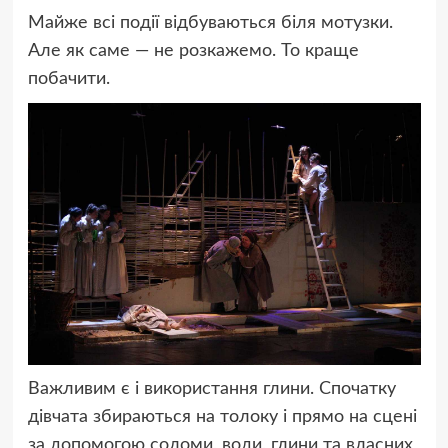
Майже всі події відбуваються біля мотузки.
Але як саме — не розкажемо. То краще
побачити.
Важливим є і використання глини. Спочатку
дівчата збираються на толоку і прямо на сцені
за допомогою соломи, води, глини та власних