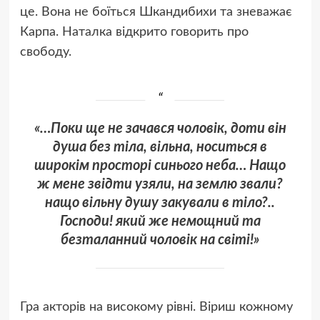
це. Вона не боїться Шкандибихи та зневажає
Карпа. Наталка відкрито говорить про
свободу.
«…Поки ще не зачався чоловік, доти він
душа без тіла, вільна, носиться в
широкім просторі синього неба… Нащо
ж мене звідти узяли, на землю звали?
нащо вільну душу закували в тіло?..
Господи! який же немощний та
безталанний чоловік на світі!»
Гра акторів на високому рівні. Віриш кожному