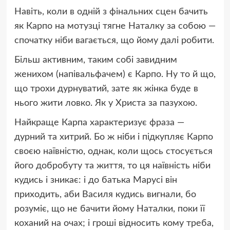
Навіть, коли в одній з фінальних сцен бачить
як Карпо на мотузці тягне Наталку за собою —
спочатку ніби вагається, що йому далі робити.
Більш активним, таким собі завидним
женихом (напівальфачем) є Карпо. Ну то й що,
що трохи дурнуватий, зате як жінка буде в
нього жити ловко. Як у Христа за пазухою.
Найкраще Карпа характеризує фраза —
дурний та хитрий. Бо ж ніби і підкупляє Карпо
своєю наївністю, однак, коли щось стосується
його добробуту та життя, то ця наївність ніби
кудись і зникає: і до батька Марусі він
приходить, аби Василя кудись вигнали, бо
розуміє, що не бачити йому Наталки, поки її
коханий на очах; і гроші відносить кому треба,