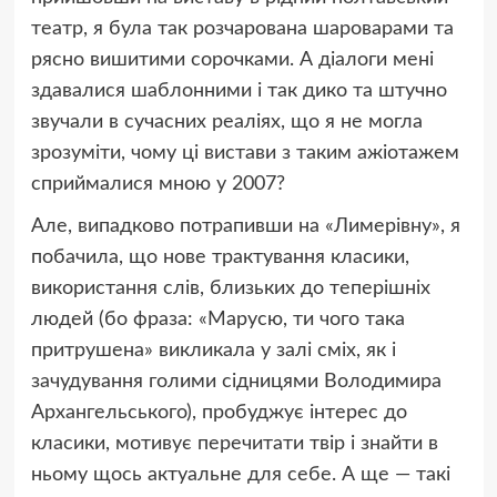
театр, я була так розчарована шароварами та
рясно вишитими сорочками. А діалоги мені
здавалися шаблонними і так дико та штучно
звучали в сучасних реаліях, що я не могла
зрозуміти, чому ці вистави з таким ажіотажем
сприймалися мною у 2007?
Але, випадково потрапивши на «Лимерівну», я
побачила, що нове трактування класики,
використання слів, близьких до теперішніх
людей (бо фраза: «Марусю, ти чого така
притрушена» викликала у залі сміх, як і
зачудування голими сідницями Володимира
Архангельського), пробуджує інтерес до
класики, мотивує перечитати твір і знайти в
ньому щось актуальне для себе. А ще — такі