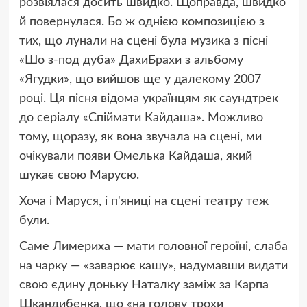
розвіялася досить швидко. Щоправда, швидко
й повернулася. Бо ж однією композицією з
тих, що лунали на сцені була музика з пісні
«Шо з-под дуба» ДахиБрахи з альбому
«Ягудки», що вийшов ще у далекому 2007
році. Ця пісня відома українцям як саундтрек
до серіалу «Спіймати Кайдаша». Можливо
тому, щоразу, як вона звучала на сцені, ми
очікували появи Омелька Кайдаша, який
шукає свою Марусю.
Хоча і Маруся, і п'яниці на сцені театру теж
були.
Саме Лимериха — мати головної героїні, слаба
на чарку — «заварює кашу», надумавши видати
свою єдину доньку Наталку заміж за Карпа
Шкандибенка, що «на голову трохи