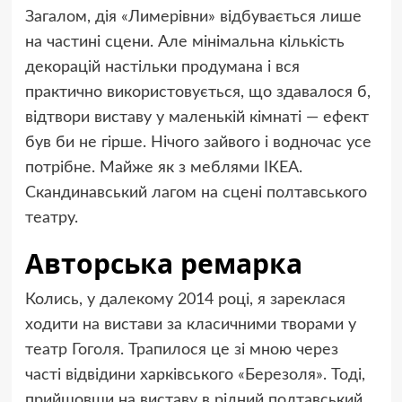
Загалом, дія «Лимерівни» відбувається лише
на частині сцени. Але мінімальна кількість
декорацій настільки продумана і вся
практично використовується, що здавалося б,
відтвори виставу у маленькій кімнаті — ефект
був би не гірше. Нічого зайвого і водночас усе
потрібне. Майже як з меблями ІКЕА.
Скандинавський лагом на сцені полтавського
театру.
Авторська ремарка
Колись, у далекому 2014 році, я зареклася
ходити на вистави за класичними творами у
театр Гоголя. Трапилося це зі мною через
часті відвідини харківського «Березоля». Тоді,
прийшовши на виставу в рідний полтавський