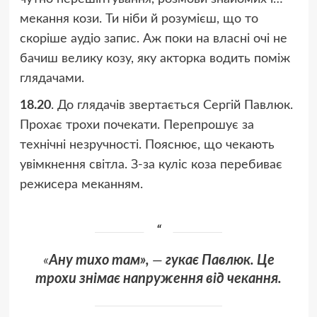
мекання кози. Ти ніби й розумієш, що то
скоріше аудіо запис. Аж поки на власні очі не
бачиш велику козу, яку акторка водить поміж
глядачами.
18.20
. До глядачів звертається Сергій Павлюк.
Прохає трохи почекати. Перепрошує за
технічні незручності. Пояснює, що чекають
увімкнення світла. З-за куліс коза перебиває
режисера меканням.
«
Ану тихо там»,
—
гукає Павлюк. Це
трохи знімає напруження від чекання.