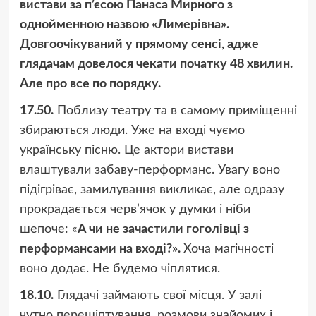
вистави за п’єсою Панаса Мирного з
однойменною назвою «Лимерівна».
Довгоочікуваний у прямому сенсі, адже
глядачам довелося чекати початку 48 хвилин.
Але про все по порядку.
17.50.
Поблизу театру та в самому приміщенні
збираються люди. Уже на вході чуємо
українську пісню. Це актори вистави
влаштували забаву-перформанс. Увагу воно
підігріває, замилування викликає, але одразу
прокрадається черв’ячок у думки і ніби
шепоче: «
А чи не зачастили гоголівці з
перформансами на вході?».
Хоча магічності
воно додає. Не будемо чіплятися.
18.10.
Глядачі займають свої місця. У залі
чутно перешіптування, розмови знайомих і…