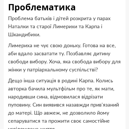
Проблематика
Проблема батьків і дітей розкрита у парах
Наталки та старої Лимерихи та Карпа і
Шкандибихи.
Лимериха не чує свою доньку. Готова на все,
аби вдало засватати ту. Позбавляє дитину
свободи вибору. Хоча, яка свобода вибору для
жінки у патріархальному суспільстві?
Дещо інша ситуація в родині Карпа. Колись
авторка бачила мультфільм про те, як мати,
народивши сина, відмовилася відрізати
пуповину. Син виявився назавжди прив'язаний
до матері. Що авжеж, не дозволило йому
сепаруватися та прожити своє самостійне