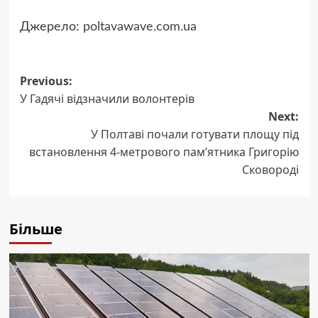
Джерело:
poltavawave.com.ua
Post
Previous:
У Гадячі відзначили волонтерів
navigation
Next:
У Полтаві почали готувати площу під
встановлення 4-метрового пам’ятника Григорію
Сковороді
Більше