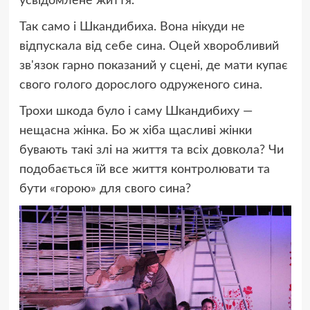
усвідомлене життя.
Так само і Шкандибиха. Вона нікуди не
відпускала від себе сина. Оцей хворобливий
зв'язок гарно показаний у сцені, де мати купає
свого голого дорослого одруженого сина.
Трохи шкода було і саму Шкандибиху —
нещасна жінка. Бо ж хіба щасливі жінки
бувають такі злі на життя та всіх довкола? Чи
подобається їй все життя контролювати та
бути «горою» для свого сина?