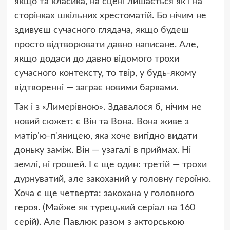
якщо та класика, на сцені лишається як і на
сторінках шкільних хрестоматій. Бо нічим не
здивуєш сучасного глядача, якщо будеш
просто відтворювати давно написане. Але,
якщо додаси до давно відомого трохи
сучасного контексту, то твір, у будь-якому
відтворенні — заграє новими барвами.
Так і з «Лимерівною». Здавалося б, нічим не
новий сюжет: є Він та Вона. Вона живе з
матір'ю-п'яницею, яка хоче вигідно видати
доньку заміж. Він — узагалі в приймах. Ні
землі, ні грошей. І є ще один: третій — трохи
дурнуватий, але закоханий у головну героїню.
Хоча є ще четверта: закохана у головного
героя. (Майже як турецький серіал на 160
серій). Але Павлюк разом з акторською