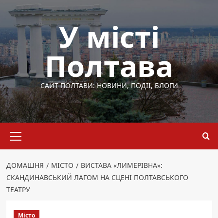
Перейти
до
У місті
вмісту
Полтава
САЙТ ПОЛТАВИ: НОВИНИ, ПОДІЇ, БЛОГИ
Основне
меню
ДОМАШНЯ
МІСТО
ВИСТАВА «ЛИМЕРІВНА»:
СКАНДИНАВСЬКИЙ ЛАГОМ НА СЦЕНІ ПОЛТАВСЬКОГО
ТЕАТРУ
Місто