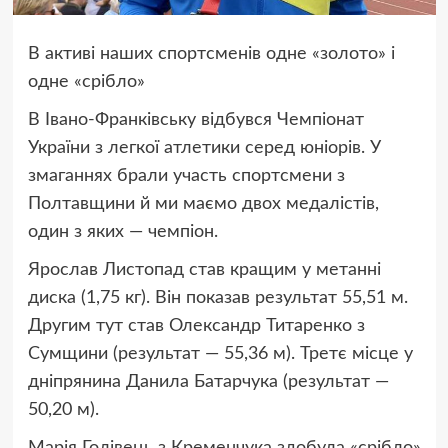
В активі наших спортсменів одне «золото» і
одне «срібло»
В Івано-Франківську відбувся Чемпіонат
України з легкої атлетики серед юніорів. У
змаганнях брали участь спортсмени з
Полтавщини й ми маємо двох медалістів,
один з яких — чемпіон.
Ярослав Листопад став кращим у метанні
диска (1,75 кг). Він показав результат 55,51 м.
Другим тут став Олександр Титаренко з
Сумщини (результат — 55,36 м). Третє місце у
дніпрянина Данила Батарчука (результат —
50,20 м).
Марія Голівець з Кременчука здобула «срібло»