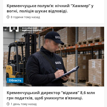
Кременчуцьке полум’я: нічний “Хаммер” у
вогні, поліція шукає відповіді.
8 години тому назад
Область
Кременчуцький директор “відмив” 8,6 млн
грн податків, щоб уникнути в’язниці.
1 день тому назад