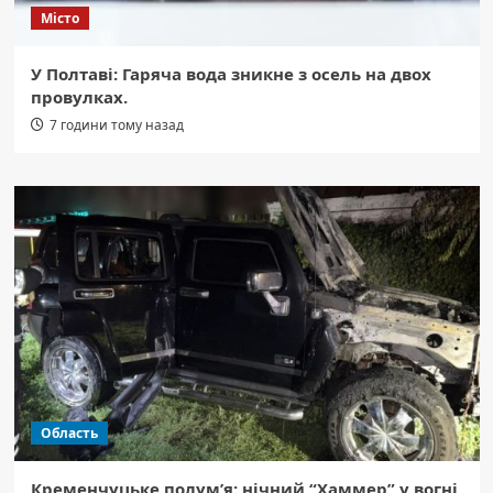
Місто
У Полтаві: Гаряча вода зникне з осель на двох
провулках.
7 години тому назад
Область
Кременчуцьке полум’я: нічний “Хаммер” у вогні,