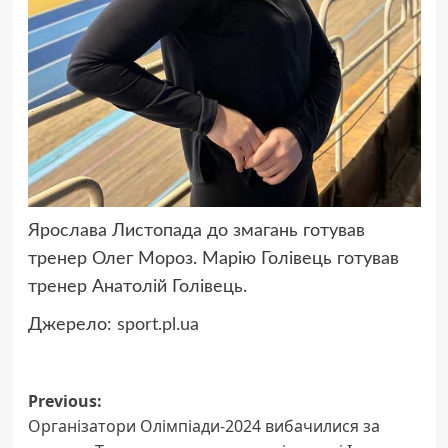
Ярослава Листопада до змагань готував
тренер Олег Мороз. Марію Голівець готував
тренер Анатолій Голівець.
Джерело:
sport.pl.ua
Post
Previous:
Організатори Олімпіади-2024 вибачилися за
navigation