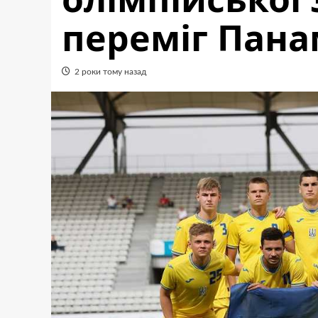
переміг Пана
2 роки тому назад