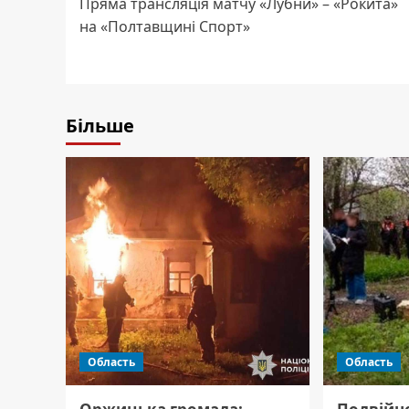
Пряма трансляція матчу «Лубни» – «Рокита»
navigation
на «Полтавщині Спорт»
Більше
Область
Область