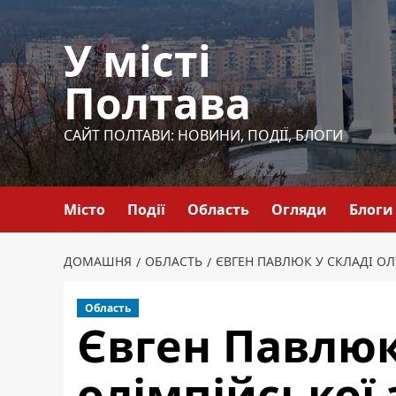
Перейти
до
У місті
вмісту
Полтава
САЙТ ПОЛТАВИ: НОВИНИ, ПОДІЇ, БЛОГИ
Місто
Події
Область
Огляди
Блоги
ДОМАШНЯ
ОБЛАСТЬ
ЄВГЕН ПАВЛЮК У СКЛАДІ ОЛ
Область
Євген Павлюк
олімпійської 