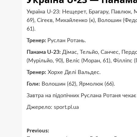
Україна U-23: Нещерет, Брагару, Павлюк, 
69), Сігеєв, Михайленко (к), Волошин (Федо
61).
Тренер:
Руслан Ротань.
Панама U-23:
Дімас, Тельйо, Санчес, Пердо
(Мурільйо, 90), Веліс (Моран, 61), Філліпс (
Тренер:
Хорхе Делі Вальдес.
Голи:
Волошин (62), Ярмолюк (66).
Завтра на підопічних Руслана Ротаня чекає 
Джерело:
sport.pl.ua
Post
Previous: