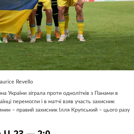
urice Revello
на України зіграла проти однолітків з Панами в
аїнці перемогли і в матчі взяв участь захисник
нин – правий захисник Ілля Крупський – цього разу
 U-23 — 2:0