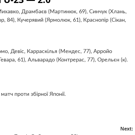
Михавко, Драмбаєв (Мартинюк, 69), Синчук (Хлань,
р, 84), Кучерявий (Ярмолюк, 61), Краснопір (Сікан,
мо, Девіс, Карраскілья (Мендес, 77), Арройо
Гевара, 61), Альварадо (Контрерас, 77), Орельєн (к).
матч проти збірної Японії.
Next: