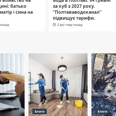
е вбивство на
Вода в Полтаві: 94 гривні
ині: батько
за куб з 2027 року.
матір і сина на
“Полтававодоканал”
підвищує тарифи.
 назад
3 дні тому назад
Блоги
Блоги