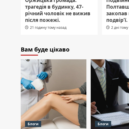
Оржицька громада:
Подвійн
трагедія в будинку, 47-
Полтавщ
річний чоловік не вижив
закопав 
після пожежі.
подвір’ї.
21 годину тому назад
2 дні тому
Вам буде цікаво
Блоги
Блоги