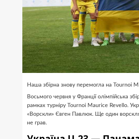
Наша збірна знову перемогла на Tournoi Ma
Восьмого червня у Франції олімпійська збір
рамках турніру Tournoi Maurice Revello. Укр
«Ворскли» Євген Павлюк. Ще один ворскля
не грав.
Україна U-23 — Панама