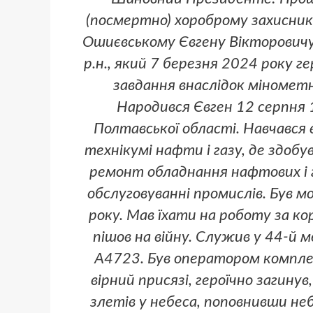
(посмертно) хороброму захисни
Ошиєвському Євгену Вікторовичу 
р.н., який 7 березня 2024 року г
завдання внаслідок міномет
Народився Євген 12 серпня 
Полтавської області. Навчався
технікумі нафти і газу, де здобу
ремонт обладнання нафтових і га
обслуговуванні промислів. Був м
року. Мав їхати на роботу за ко
пішов на війну. Служив у 44-й м
А4723. Був оператором комплек
вірний присязі, героїчно загин
злетів у небеса, поповнивши неб