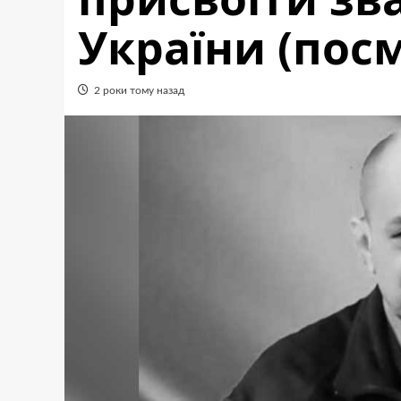
України (пос
2 роки тому назад