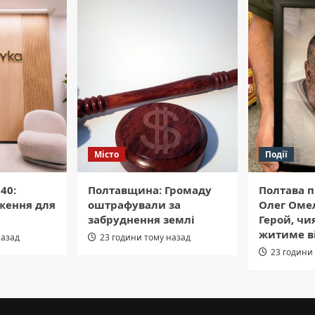
Місто
Події
40:
Полтавщина: Громаду
Полтава п
ження для
оштрафували за
Олег Оме
забруднення землі
Герой, чи
житиме в
назад
23 години тому назад
23 години