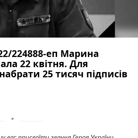
22/224888-еп Марина
ла 22 квітня. Для
 набрати 25 тисяч підписів
 вас присвоїти звання Героя України