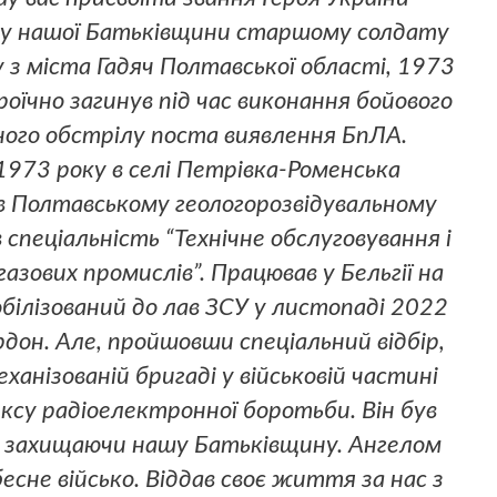
ку нашої Батьківщини старшому солдату
з міста Гадяч Полтавської області, 1973
ероїчно загинув під час виконання бойового
ного обстрілу поста виявлення БпЛА.
1973 року в селі Петрівка-Роменська
 в Полтавському геологорозвідувальному
в спеціальність “Технічне обслуговування і
зових промислів”. Працював у Бельгії на
обілізований до лав ЗСУ у листопаді 2022
рдон. Але, пройшовши спеціальний відбір,
еханізованій бригаді у військовій частині
су радіоелектронної боротьби. Він був
ув, захищаючи нашу Батьківщину. Ангелом
есне військо. Віддав своє життя за нас з