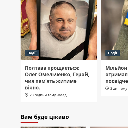
Події
Події
Полтава прощається:
Мільйон
Олег Омельченко, Герой,
отримал
чия пам’ять житиме
посвідче
вічно.
2 дні тому
23 години тому назад
Вам буде цікаво