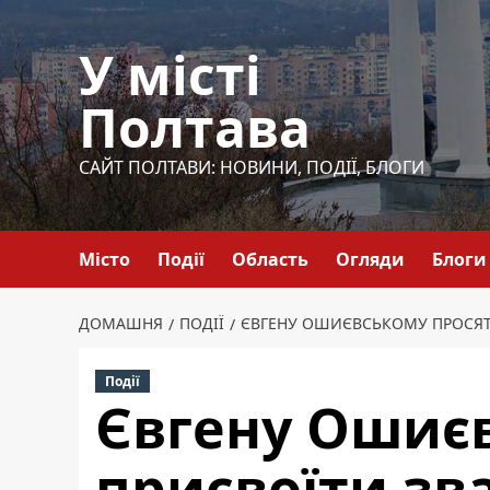
Перейти
до
У місті
вмісту
Полтава
САЙТ ПОЛТАВИ: НОВИНИ, ПОДІЇ, БЛОГИ
Місто
Події
Область
Огляди
Блоги
ДОМАШНЯ
ПОДІЇ
ЄВГЕНУ ОШИЄВСЬКОМУ ПРОСЯТЬ
Події
Євгену Ошиє
присвоїти зв