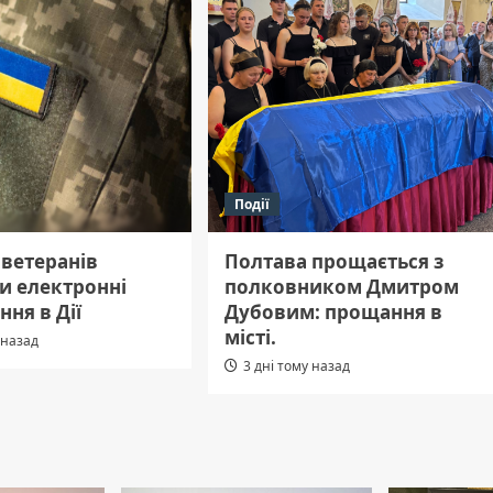
Події
 ветеранів
Полтава прощається з
и електронні
полковником Дмитром
ння в Дії
Дубовим: прощання в
місті.
 назад
3 дні тому назад