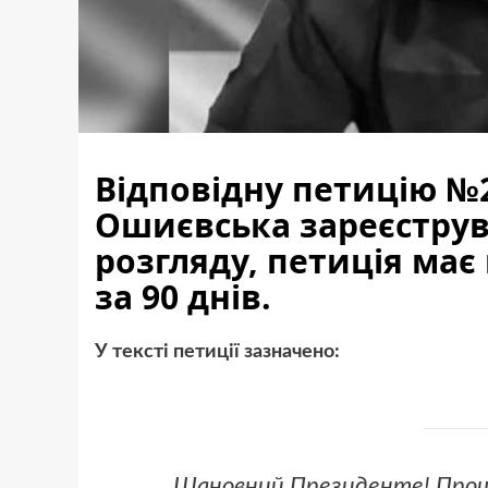
Відповідну петицію №
Ошиєвська зареєструва
розгляду, петиція має
за 90 днів.
У тексті петиції зазначено:
Шановний Президенте! Прошу