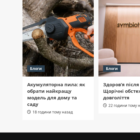
Блоги
Блоги
Акумуляторна пила: як
Здоров’я після 
обрати найкращу
Щорічні обсте
модель для дому та
довголіття
саду
22 години тому 
18 години тому назад