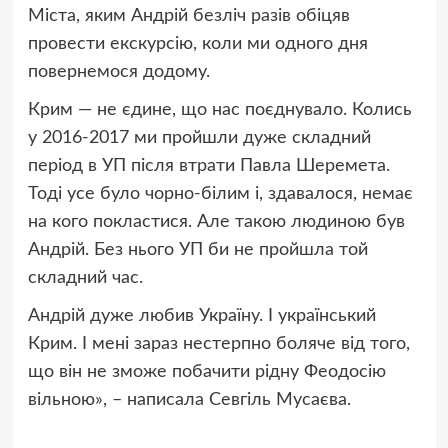
Міста, яким Андрій безліч разів обіцяв
провести екскурсію, коли ми одного дня
повернемося додому.
Крим — не єдине, що нас поєднувало. Колись
у 2016-2017 ми пройшли дуже складний
період в УП після втрати Павла Шеремета.
Тоді усе було чорно-білим і, здавалося, немає
на кого покластися. Але такою людиною був
Андрій. Без нього УП би не пройшла той
складний час.
Андрій дуже любив Україну. І український
Крим. І мені зараз нестерпно боляче від того,
що він не зможе побачити рідну Феодосію
вільною
», – написала Севгіль Мусаєва.