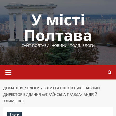
Перейти
до
У місті
вмісту
Полтава
САЙТ ПОЛТАВИ: НОВИНИ, ПОДІЇ, БЛОГИ
Основне
меню
ДОМАШНЯ
БЛОГИ
З ЖИТТЯ ПІШОВ ВИКОНАВЧИЙ
ДИРЕКТОР ВИДАННЯ «УКРАЇНСЬКА ПРАВДА» АНДРІЙ
КЛИМЕНКО
Блоги