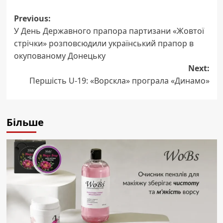
Post
Previous:
У День Державного прапора партизани «Жовтої
navigation
стрічки» розповсюдили український прапор в
окупованому Донецьку
Next:
Першість U-19: «Ворскла» програла «Динамо»
Більше