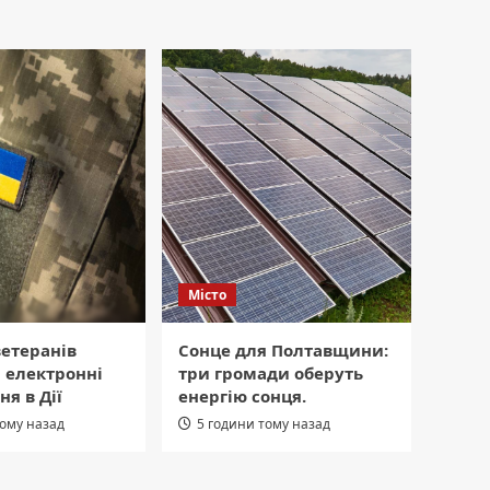
Місто
етеранів
Сонце для Полтавщини:
 електронні
три громади оберуть
ня в Дії
енергію сонця.
тому назад
5 години тому назад