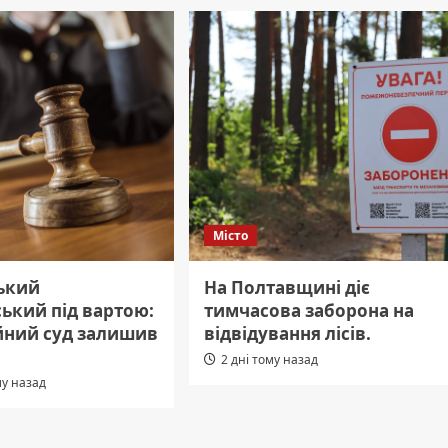
Місто
ький
На Полтавщині діє
ький під вартою:
тимчасова заборона на
йний суд залишив
відвідування лісів.
2 дні тому назад
му назад