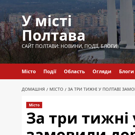
Перейти
до
У місті
вмісту
Полтава
САЙТ ПОЛТАВИ: НОВИНИ, ПОДІЇ, БЛОГИ
Місто
Події
Область
Огляди
Блоги
ДОМАШНЯ
МІСТО
ЗА ТРИ ТИЖНІ У ПОЛТАВІ ЗАМ
Місто
За три тижні 
замовили дор