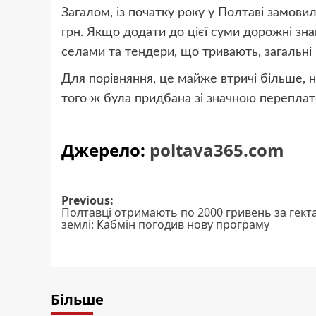
Загалом, із початку року у Полтаві замови
грн. Якщо додати до цієї суми дорожні знак
селами та тендери, що тривають, загальні
Для порівняння, це майже втричі більше, н
того ж була придбана зі значною переплат
Джерело:
poltava365.com
Post
Previous:
Полтавці отримають по 2000 гривень за гект
navigation
землі: Кабмін погодив нову програму
Більше