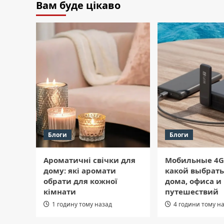
Вам буде цікаво
Блоги
Блоги
Ароматичні свічки для
Мобильные 4G
дому: які аромати
какой выбрать
обрати для кожної
дома, офиса и
кімнати
путешествий
1 годину тому назад
4 години тому н