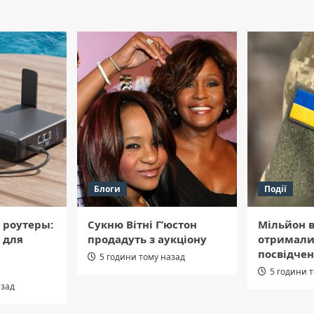
Блоги
Події
 роутеры:
Сукню Вітні Г’юстон
Мільйон в
 для
продадуть з аукціону
отримали
посвідчен
5 години тому назад
5 години 
азад