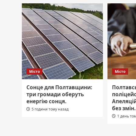
Місто
Місто
Сонце для Полтавщини:
Полтавс
три громади оберуть
поліцейс
енергію сонця.
Апеляці
без змін.
5 години тому назад
1 день то