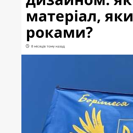
матеріал, як
роками?
8 місяців тому назад