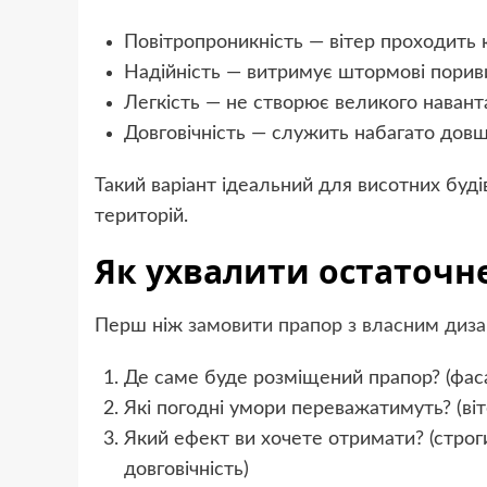
Повітропроникність — вітер проходить 
Надійність — витримує штормові порив
Легкість — не створює великого навант
Довговічність — служить набагато довш
Такий варіант ідеальний для висотних буд
територій.
Як ухвалити остаточн
Перш ніж
замовити прапор з власним диз
Де саме буде розміщений прапор? (фас
Які погодні умори переважатимуть? (віт
Який ефект ви хочете отримати? (строг
довговічність)