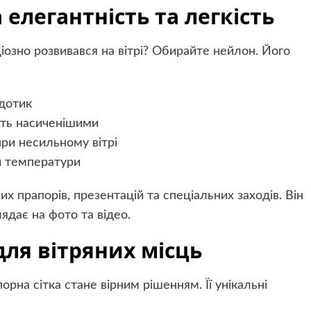
елегантність та легкість
ціозно розвивався на вітрі? Обирайте нейлон. Його
 дотик
ють насиченішими
при несильному вітрі
и температури
 прапорів, презентацій та спеціальних заходів. Він
ядає на фото та відео.
для вітряних місць
рна сітка стане вірним рішенням. Її унікальні