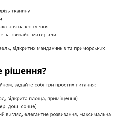
крізь тканину
и
аження на кріплення
е за звичайні матеріали
івель, відкритих майданчиків та приморських
е рішення?
айном
, задайте собі три простих питання:
ад, відкрита площа, приміщення)
ер, дощ, сонце)
ий вигляд, елегантне розвивання, максимальна