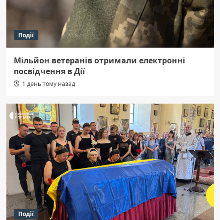
Події
Мільйон ветеранів отримали електронні
посвідчення в Дії
1 день тому назад
Події