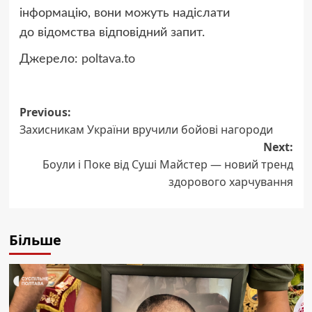
інформацію, вони можуть надіслати
до відомства відповідний запит.
Джерело:
poltava.to
Post
Previous:
Захисникам України вручили бойові нагороди
navigation
Next:
Боули і Поке від Суші Майстер — новий тренд
здорового харчування
Більше