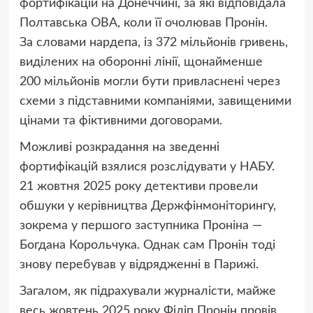
фортифікацій на Донеччині, за які відповідала
Полтавська ОВА, коли її очолював Пронін.
За словами нардепа, із 372 мільйонів гривень,
виділених на оборонні лінії, щонайменше
200 мільйонів могли бути привласнені через
схеми з підставними компаніями, завищеними
цінами та фіктивними договорами.
Можливі розкрадання на зведенні
фортифікацій взялися розслідувати у НАБУ.
21 жовтня 2025 року детективи провели
обшуки у керівництва Держфінмоніторингу,
зокрема у першого заступника Проніна —
Богдана Корольчука. Однак сам Пронін тоді
знову перебував у відрядженні в Парижі.
Загалом, як підрахували журналісти, майже
весь жовтень 2025 року Філіп Пронін провів