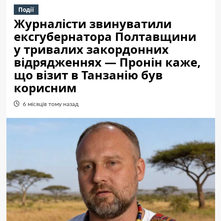
Події
Журналісти звинуватили
ексгубернатора Полтавщини
у тривалих закордонних
відрядженнях — Пронін каже,
що візит в Танзанію був
корисним
6 місяців тому назад