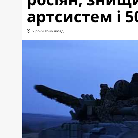
артсистем і 5
2 роки тому назад