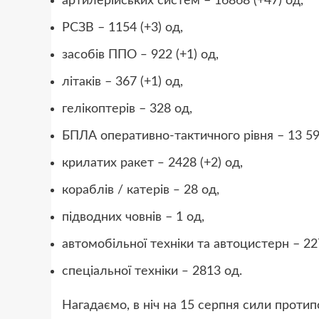
артилерійських систем – 16868 (+47) од,
РСЗВ – 1154 (+3) од,
засобів ППО ‒ 922 (+1) од,
літаків – 367 (+1) од,
гелікоптерів – 328 од,
БПЛА оперативно-тактичного рівня – 13 598
крилатих ракет ‒ 2428 (+2) од,
кораблів / катерів ‒ 28 од,
підводних човнів – 1 од,
автомобільної техніки та автоцистерн – 227
спеціальної техніки ‒ 2813 од.
Нагадаємо, в ніч на 15 серпня сили проти