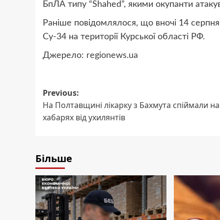
БпЛА типу “Shahed”, якими окупанти атакув
Раніше повідомлялося, що
вночі 14 серпн
Су-34 на території Курської області РФ.
Джерело:
regionews.ua
Post
Previous:
На Полтавщині лікарку з Бахмута спіймали на
navigation
хабарях від ухилянтів
Більше