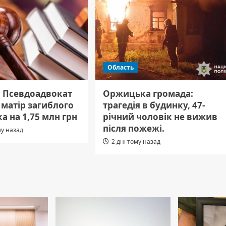
Область
: Псевдоадвокат
Оржицька громада:
матір загиблого
трагедія в будинку, 47-
а на 1,75 млн грн
річний чоловік не вижив
після пожежі.
му назад
2 дні тому назад