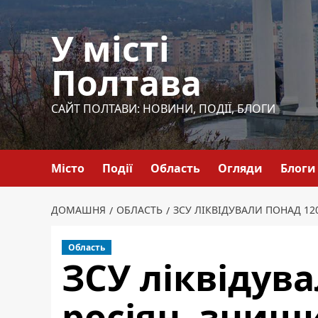
Перейти
до
У місті
вмісту
Полтава
САЙТ ПОЛТАВИ: НОВИНИ, ПОДІЇ, БЛОГИ
Місто
Події
Область
Огляди
Блоги
ДОМАШНЯ
ОБЛАСТЬ
ЗСУ ЛІКВІДУВАЛИ ПОНАД 120
Область
ЗСУ ліквідув
росіян, знищи