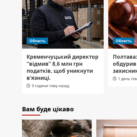
Область
Область
Кременчуцький директор
Полтава
“відмив” 8,6 млн грн
обдурив 
податків, щоб уникнути
захисник
в’язниці.
1 день то
9 години тому назад
Вам буде цікаво