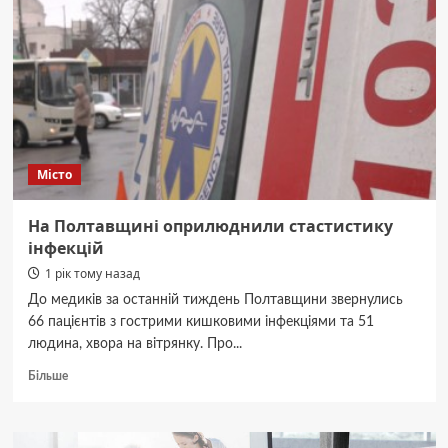
Місто
На Полтавщині оприлюднили стастистику
інфекцій
1 рік тому назад
До медиків за останній тиждень Полтавщини звернулись
66 пацієнтів з гострими кишковими інфекціями та 51
людина, хвора на вітрянку. Про...
Докладніше
Більше
про
На
Полтавщині