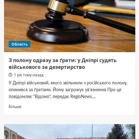
з
тими,
хто
розпиває
алкоголь
у
парках
Область
З полону одразу за ґрати: у Дніпрі судять
військового за дезертирство
1 рік тому назад
У Дніпрі військовий, якого звільнили з російського полону,
опинився за ґратами. Йому загрожує ув'язнення Про це
повідомляє "Відомо", передає RegioNews....
Докладніше
Більше
про
З
полону
одразу
за