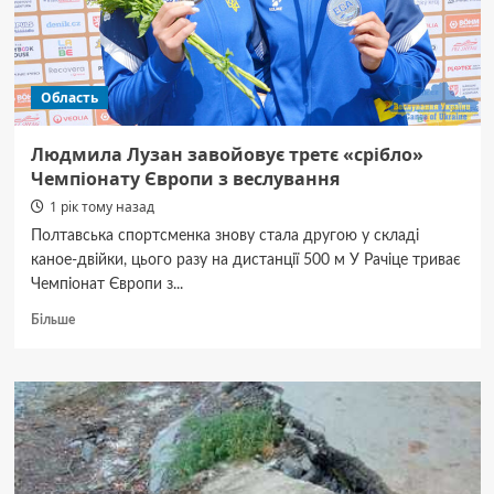
Область
Людмила Лузан завойовує третє «срібло»
Чемпіонату Європи з веслування
1 рік тому назад
Полтавська спортсменка знову стала другою у складі
каное-двійки, цього разу на дистанції 500 м У Рачіце триває
Чемпіонат Європи з...
Докладніше
Більше
про
Людмила
Лузан
завойовує
третє
«срібло»
Чемпіонату
Європи