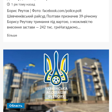
1 рік тому назад
Борис Реутов | Фото: facebook.com/police.polt
Шевченківський райсуд Полтави призначив 39-річному
Борису Реутову тримання під вартою, з можливістю
внесення застави — 242 тис. грнНагадаємо,...
Докладніше
Більше
про
Заступнику
керівника
поліції
Полтавщини
оголосили
підозру
у використанні
підлеглих
для
будівництва
приватного
житла
Область