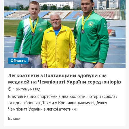
директорів
для
шести
шкіл
Область
Легкоатлети з Полтавщини здобули сім
медалей на Чемпіонаті України серед юніорів
1 рік тому назад
В активі наших спортсменів два «золота», чотири «срібла»
та одна «бронза» Днями у Кропивницькому відбувся
Чемпіонат України з легкої атлетики...
Докладніше
Більше
про
Легкоатлети