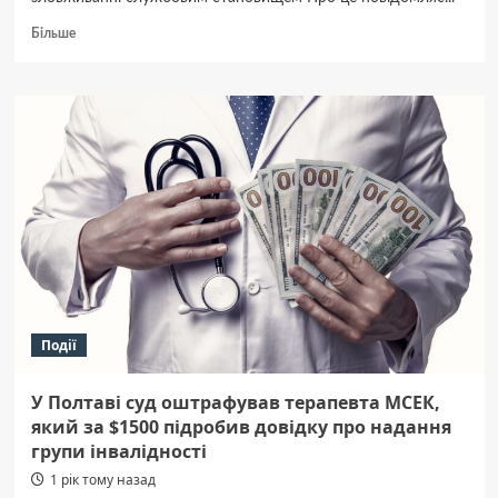
Докладніше
Більше
про
ДБР
затримало
заступника
начальника
поліції
Полтавщини
Бориса
Реутова:
що
відомо
Події
У Полтаві суд оштрафував терапевта МСЕК,
який за $1500 підробив довідку про надання
групи інвалідності
1 рік тому назад