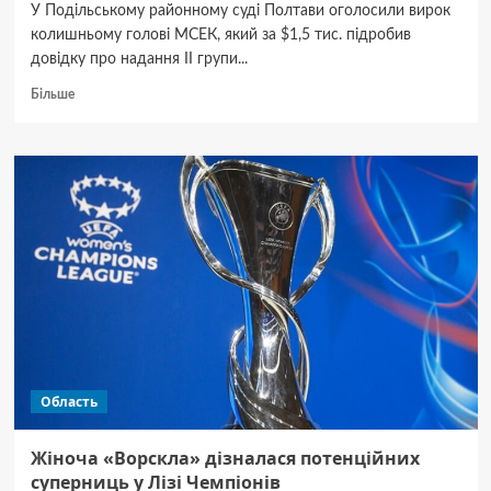
У Подільському районному суді Полтави оголосили вирок
колишньому голові МСЕК, який за $1,5 тис. підробив
довідку про надання II групи...
Докладніше
Більше
про
У
Полтаві
суд
оштрафував
терапевта
МСЕК,
який
за
$1500
підробив
довідку
про
надання
Область
групи
інвалідності
Жіноча «Ворскла» дізналася потенційних
суперниць у Лізі Чемпіонів