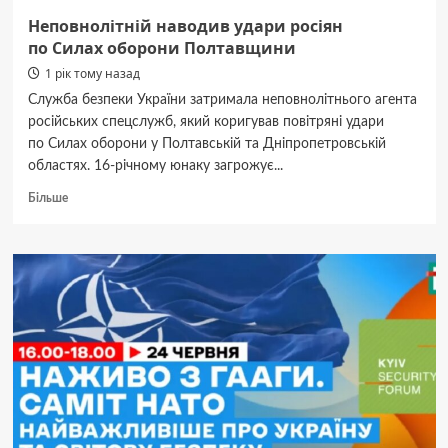
Неповнолітній наводив удари росіян
по Силах оборони Полтавщини
1 рік тому назад
Служба безпеки України затримала неповнолітнього агента
російських спецслужб, який коригував повітряні удари
по Силах оборони у Полтавській та Дніпропетровській
областях. 16-річному юнаку загрожує...
Докладніше
Більше
про
Неповнолітній
наводив
удари
росіян
по Силах
оборони
Полтавщини