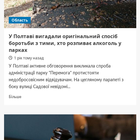
Область
У Полтаві вигадали оригінальний спосіб
боротьби з тими, хто розпиває алкоголь у
парках
1 рік тому назад
У Полтаві активне обговорення викликала спроба
адміністрації парку "Перемога" протистояти
недобросовісним відвідувачам. На цегляному парапеті з
боку вулиці Садової невідомі...
Докладніше
Більше
про
У
Полтаві
вигадали
оригінальний
спосіб
боротьби