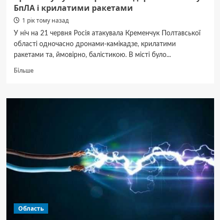
БпЛА і крилатими ракетами
1 рік тому назад
У ніч на 21 червня Росія атакувала Кременчук Полтавської
області одночасно дронами-камікадзе, крилатими
ракетами та, ймовірно, балістикою. В місті було...
Докладніше
Більше
про
Кременчук
у
вогні:
росіяни
вдарили
по
місту
БпЛА
і
крилатими
ракетами
Область