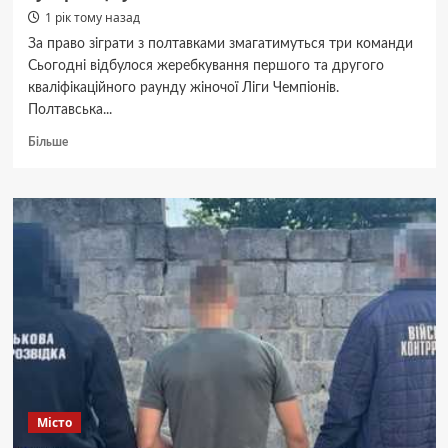
1 рік тому назад
За право зіграти з полтавками змагатимуться три команди
Сьогодні відбулося жеребкування першого та другого
кваліфікаційного раунду жіночої Ліги Чемпіонів.
Полтавська...
Докладніше
Більше
про
Жіноча
«Ворскла»
дізналася
потенційних
суперниць
у Лізі
Чемпіонів
Місто