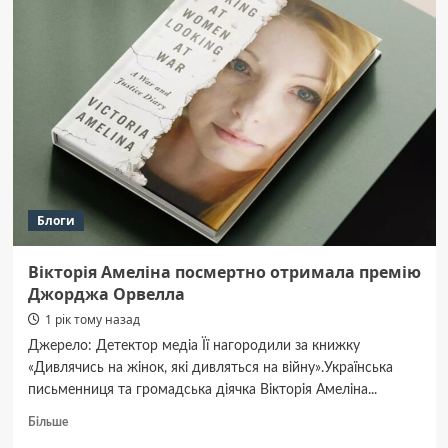
—
пылесос
Samsung
с
контейнером
или
с
мешком?
Блоги
Вікторія Амеліна посмертно отримала премію
Джорджа Орвелла
1 рік тому назад
Джерело: Детектор медіа Її нагородили за книжку
«Дивлячись на жінок, які дивляться на війну».Українська
письменниця та громадська діячка Вікторія Амеліна...
Докладніше
Більше
про