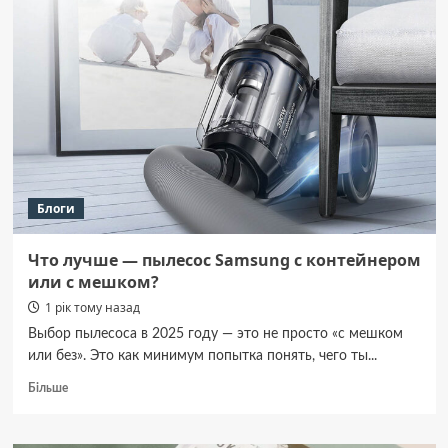
оприлюднили
стастистику
інфекцій
Блоги
Что лучше — пылесос Samsung с контейнером
или с мешком?
1 рік тому назад
Выбор пылесоса в 2025 году — это не просто «с мешком
или без». Это как минимум попытка понять, чего ты...
Докладніше
Більше
про
Что
лучше