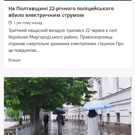
На Полтавщині 22-річного поліцейського
вбило електричним струмом
1 рік тому назад
Трагічний нещасний випадок трапився 22 червня в селі
Корнієнки Миргородського району. Правоохоронець
отримав смертельне ураження електричним струмом Про
це повідомляє...
Докладніше
Більше
про
На
Полтавщині
22-
річного
поліцейського
вбило
електричним
струмом