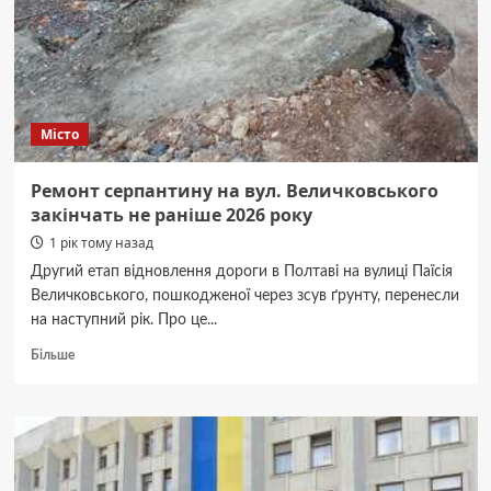
з веслування
Місто
Ремонт серпантину на вул. Величковського
закінчать не раніше 2026 року
1 рік тому назад
Другий етап відновлення дороги в Полтаві на вулиці Паїсія
Величковського, пошкодженої через зсув ґрунту, перенесли
на наступний рік. Про це...
Докладніше
Більше
про
Ремонт
серпантину
на
вул.
Величковського