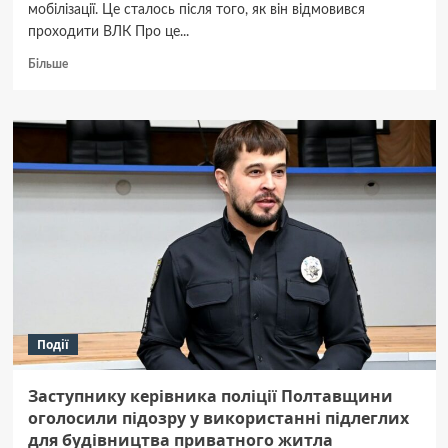
мобілізації. Це сталось після того, як він відмовився
проходити ВЛК Про це...
Докладніше
Більше
про
Хотів
оформити
догляд
з
хворою
мамою:
на
Полтавщині
судили
чоловіка
за
ухилення
від
Події
мобілізації
Заступнику керівника поліції Полтавщини
оголосили підозру у використанні підлеглих
для будівництва приватного житла