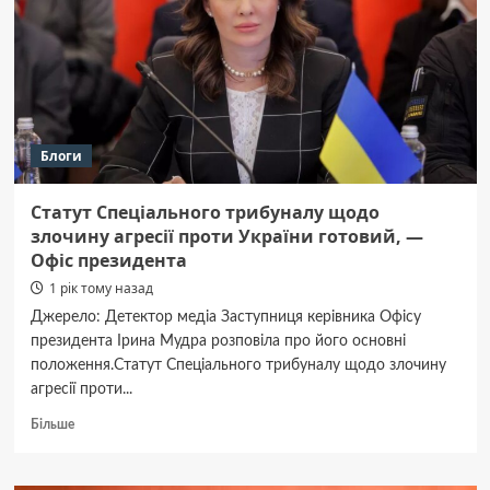
чотири
десятки
нещасних
випадків
серед
дітей
Блоги
Статут Спеціального трибуналу щодо
злочину агресії проти України готовий, —
Офіс президента
1 рік тому назад
Джерело: Детектор медіа Заступниця керівника Офісу
президента Ірина Мудра розповіла про його основні
положення.Статут Спеціального трибуналу щодо злочину
агресії проти...
Докладніше
Більше
про
Статут
Спеціального