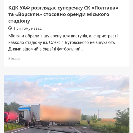
КДК УАФ розглядає суперечку СК «Полтава»
та «Ворскли» стосовно оренди міського
стадіону
1 рік тому назад
Містяни обрали іншу арену для виступів, але пристрасті
навколо стадіону ім. Олексія Бутовського не вщухають
Днями відомий в Україні футбольний...
Докладніше
Більше
про
КДК
УАФ
розглядає
суперечку
СК «Полтава»
та «Ворскли»
стосовно
оренди
міського
стадіону