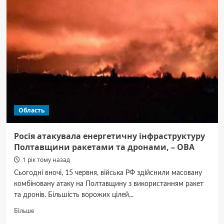
трибуналу
щодо
злочину
агресії
проти
України
готовий,
—
Офіс
президента
Область
Росія атакувала енергетичну інфраструктуру
Полтавщини ракетами та дронами, – ОВА
1 рік тому назад
Сьогодні вночі, 15 червня, війська РФ здійснили масовану
комбіновану атаку на Полтавщину з використанням ракет
та дронів. Більшість ворожих цілей...
Докладніше
Більше
про