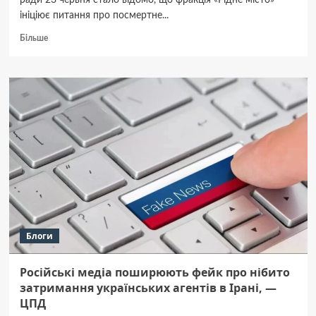
ради 23 червня стало відомо, що фракція «Рідне місто»
ініціює питання про посмертне...
Докладніше
Більше
про
На
сесії
міськради
хочуть
присвоїти
нове
звання
“Почесний
громадянин
Полтави”
Блоги
Російські медіа поширюють фейк про нібито
затримання українських агентів в Ірані, —
ЦПД