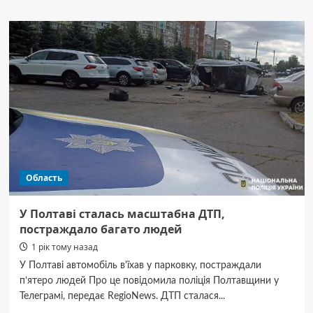
Вікторія
Амеліна
посмертно
отримала
премію
Джорджа
Орвелла
Область
У Полтаві сталась масштабна ДТП,
постраждало багато людей
1 рік тому назад
У Полтаві автомобіль в'їхав у парковку, постраждали
п’ятеро людей Про це повідомила поліція Полтавщини у
Телеграмі, передає RegioNews. ДТП сталася...