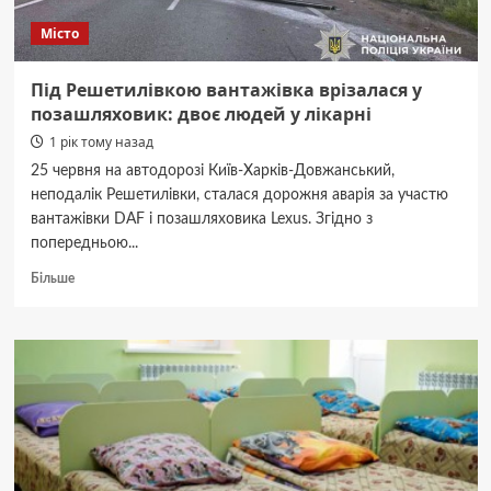
Місто
Під Решетилівкою вантажівка врізалася у
позашляховик: двоє людей у лікарні
1 рік тому назад
25 червня на автодорозі Київ-Харків-Довжанський,
неподалік Решетилівки, сталася дорожня аварія за участю
вантажівки DAF і позашляховика Lexus. Згідно з
попередньою...
Докладніше
Більше
про
Під
Решетилівкою
вантажівка
врізалася
у
позашляховик:
двоє
людей
у