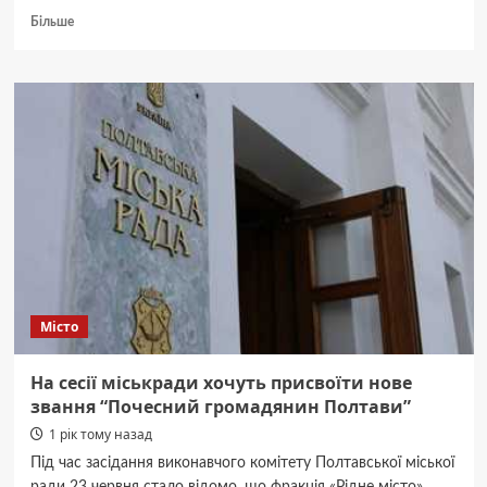
Докладніше
Більше
про
Де
чекають
переселенців
у
безоплатному
житлі
на
Полтавщині
Місто
На сесії міськради хочуть присвоїти нове
звання “Почесний громадянин Полтави”
1 рік тому назад
Під час засідання виконавчого комітету Полтавської міської