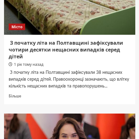
лікарні
Місто
З початку літа на Полтавщині зафіксували
чотири десятки нещасних випадків серед
дітей
1 рік тому назад
З початку літа на Полтавщині зафіксували 38 нещасних
випадків серед дітей. Правоохоронці зазначають, що влітку
кількість нещасних випадків та правопорушень...
Докладніше
Більше
про
З
початку
літа
на
Полтавщині
зафіксували