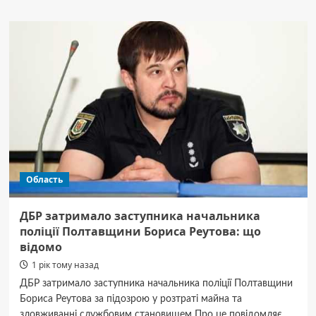
Росія
атакувала
енергетичну
інфраструктуру
Полтавщини
ракетами
та
дронами,
–
ОВА
Область
ДБР затримало заступника начальника
поліції Полтавщини Бориса Реутова: що
відомо
1 рік тому назад
ДБР затримало заступника начальника поліції Полтавщини
Бориса Реутова за підозрою у розтраті майна та
зловживанні службовим становищем Про це повідомляє...