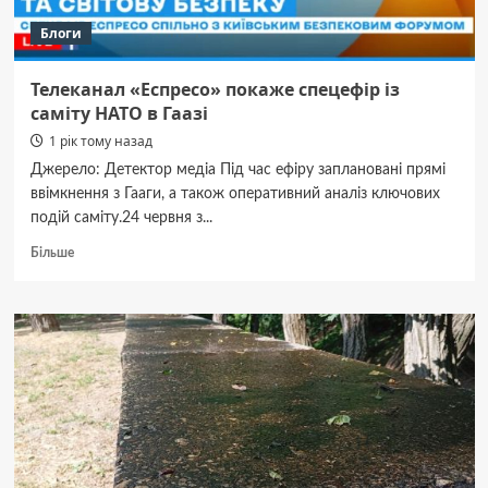
Блоги
Телеканал «Еспресо» покаже спецефір із
саміту НАТО в Гаазі
1 рік тому назад
Джерело: Детектор медіа Під час ефіру заплановані прямі
ввімкнення з Гааги, а також оперативний аналіз ключових
подій саміту.24 червня з...
Докладніше
Більше
про
Телеканал
«Еспресо»
покаже
спецефір
із
саміту
НАТО
в
Гаазі