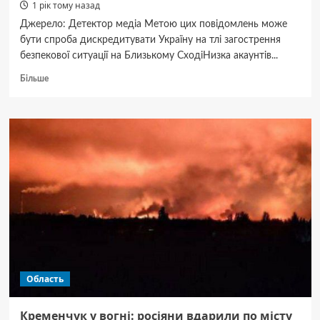
1 рік тому назад
Джерело: Детектор медіа Метою цих повідомлень може
бути спроба дискредитувати Україну на тлі загострення
безпекової ситуації на Близькому СходіНизка акаунтів...
Докладніше
Більше
про
Російські
медіа
поширюють
фейк
про
нібито
затримання
українських
агентів
в
Ірані,
—
ЦПД
Область
Кременчук у вогні: росіяни вдарили по місту