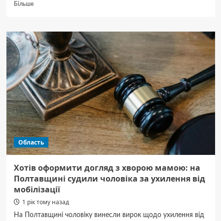
Докладніше
Більше
про
У
Полтаві
сталась
масштабна
ДТП,
постраждало
багато
людей
Область
Хотів оформити догляд з хворою мамою: на
Полтавщині судили чоловіка за ухилення від
мобілізації
1 рік тому назад
На Полтавщині чоловіку винесли вирок щодо ухилення від