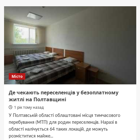
з Полтавщини
здобули
сім
медалей
на Чемпіонаті
України
серед
юніорів
Місто
Де чекають переселенців у безоплатному
житлі на Полтавщині
1 рік тому назад
У Полтавській області облаштовані місця тимчасового
перебування (МТП) для родин переселенців. Наразі в
області налічується 64 таких локацій, де можуть
розміститися майже...