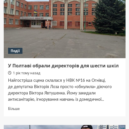
ґрати:
у
Дніпрі
судять
військового
за
дезертирство
Події
У Полтаві обрали директорів для шести шкіл
1 рік тому назад
Найгостріша сцена склалася у НВК №16 на Огнівці,
де депутатка Вікторія Лоза просто «обнулила» діючого
директора Віктора Явтушенка. Йому закидали
антисанітарію, ігнорування навчань із домедичної...
Докладніше
Більше
про
У Полтаві
обрали