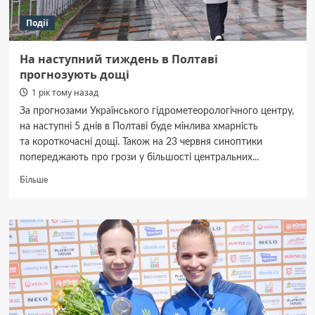
Події
На наступний тиждень в Полтаві
прогнозують дощі
1 рік тому назад
За прогнозами Українського гідрометеорологічного центру,
на наступні 5 днів в Полтаві буде мінлива хмарність
та короткочасні дощі. Також на 23 червня синоптики
попереджають про грози у більшості центральних...
Докладніше
Більше
про
На наступний
тиждень
в Полтаві
прогнозують
дощі