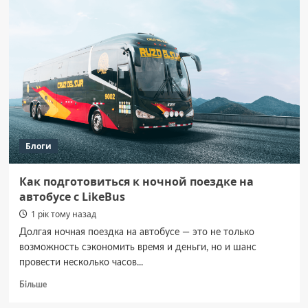
від
влади
Грузії
звільнити
журналістку
Мзію
Амаглобелі
Блоги
Как подготовиться к ночной поездке на
автобусе с LikeBus
1 рік тому назад
Долгая ночная поездка на автобусе — это не только
возможность сэкономить время и деньги, но и шанс
провести несколько часов...
Докладніше
Більше
про