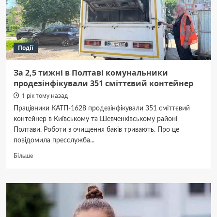
Події
За 2,5 тижні в Полтаві комунальники
продезінфікували 351 сміттєвий контейнер
1 рік тому назад
Працівники КАТП-1628 продезінфікували 351 сміттєвий
контейнер в Київському та Шевченківському районі
Полтави. Роботи з очищення баків тривають. Про це
повідомила пресслужба...
Докладніше
Більше
про
За
2,5
тижні
в
Полтаві