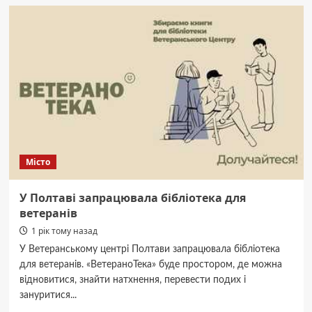
Лапа
з Кременчука
поїде
на Європейський
юнацький
олімпійський
фестиваль
Місто
У Полтаві запрацювала бібліотека для
ветеранів
1 рік тому назад
У Ветеранському центрі Полтави запрацювала бібліотека
для ветеранів. «ВетераноТека» буде простором, де можна
відновитися, знайти натхнення, перевести подих і
зануритися...