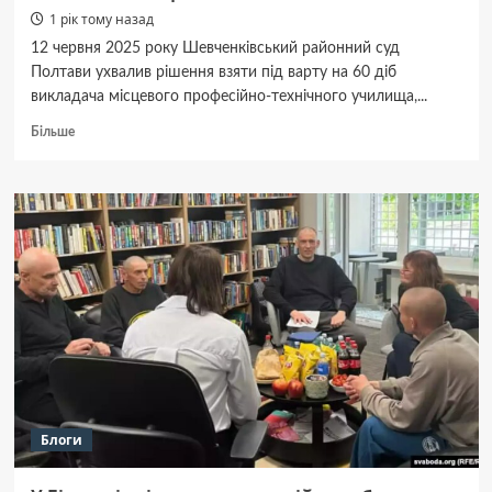
1 рік тому назад
12 червня 2025 року Шевченківський районний суд
Полтави ухвалив рішення взяти під варту на 60 діб
викладача місцевого професійно-технічного училища,...
Докладніше
Більше
про
У
Полтаві
викладача
взяли
під
варту
за
виготовлення
фальшивих
повісток
Блоги