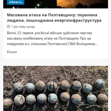
Область
Масована атака на Полтавщину: поранена
людина, пошкоджена енергоінфраструктура
1 рік тому назад
Вночі, 21 червня, російські війська здійснили чергову
масовану комбіновану атаку на Полтавщину Про це
повідомив в.о. очільника Полтавської ОВА Володимир...
Докладніше
Більше
про
Масована
атака
на
Полтавщину:
поранена
людина,
пошкоджена
енергоінфраструктура