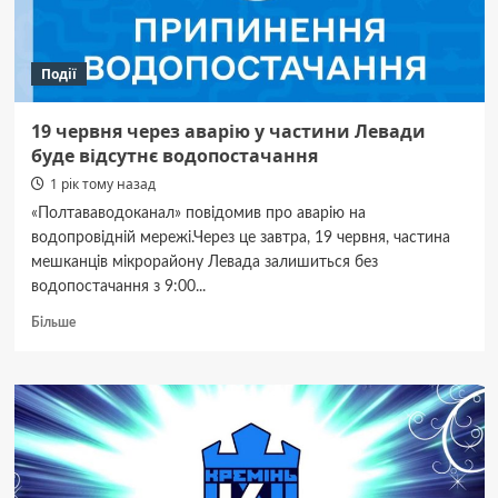
Події
19 червня через аварію у частини Левади
буде відсутнє водопостачання
1 рік тому назад
«Полтававодоканал» повідомив про аварію на
водопровідній мережі.Через це завтра, 19 червня, частина
мешканців мікрорайону Левада залишиться без
водопостачання з 9:00...
Докладніше
Більше
про
19
червня
через
аварію
у
частини
Левади