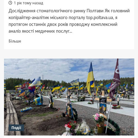
1 рік тому назад
Дослідження стоматологічного ринку Полтави Як головний
копірайтер-аналітик міського порталу top.poltava.ua, я
протягом останніх двох років проводжу комплексний
аналіз якості медичних послуг...
Докладніше
Більше
про
Стоматологічні
послуги
в
Полтаві:
від
профілактики
до
імплантації
Події