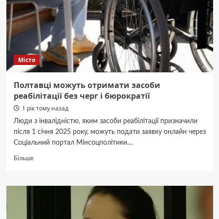
Місто
Полтавці можуть отримати засоби
реабілітації без черг і бюрократії
1 рік тому назад
Люди з інвалідністю, яким засоби реабілітації призначили
після 1 січня 2025 року, можуть подати заявку онлайн через
Соціальний портал Мінсоцполітики....
Докладніше
Більше
про
Полтавці
можуть
отримати
засоби
реабілітації