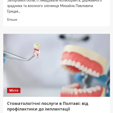
Запорізької області ліквідували колаборанта, державного
зрадника та воєнного злочинця Михайла Павловича
Грицая...
Докладніше
Більше
про
У
Бердянську
ліквідовано
колаборанта
Михайла
Грицая
Місто
Стоматологічні послуги в Полтаві: від
профілактики до імплантації