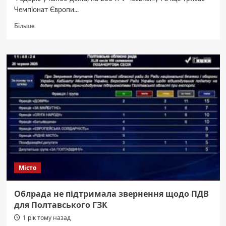
Чемпіонат Європи...
Докладніше
Більше
про
Людмила
Лузан
виграла
друге
«срібло»
Чемпіонату
Європи
з веслування
Місто
Облрада не підтримала звернення щодо ПДВ
для Полтавського ГЗК
1 рік тому назад