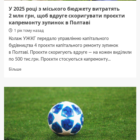
У 2025 році з міського бюджету витратять
2 млн грн, щоб вдруге скоригувати проєкти
капремонту зупинок в Полтаві
1 рік тому назад
Колаж УЖКГ передало управлінню капітального
будівництва 4 проєкти капітального ремонту зупинок
в Полтаві. Проєкти скоригують вдруге — на кожен виділили
по 500 тис.грн. Проєкти стосуються капремонту...
Докладніше
Більше
про
У 2025 році
з міського
бюджету
витратять
2 млн
грн,
щоб
вдруге
скоригувати
проєкти
капремонту