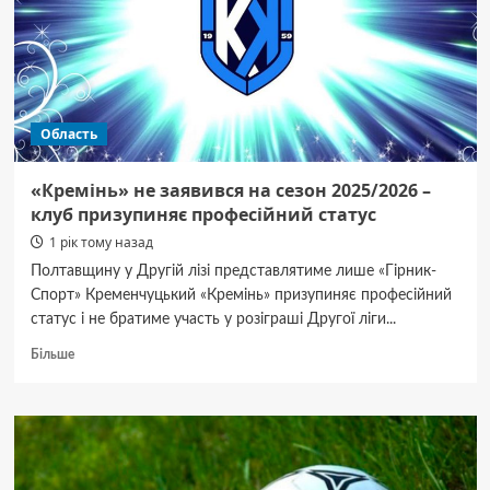
буде
відсутнє
водопостачання
Область
«Кремінь» не заявився на сезон 2025/2026 –
клуб призупиняє професійний статус
1 рік тому назад
Полтавщину у Другій лізі представлятиме лише «Гірник-
Спорт» Кременчуцький «Кремінь» призупиняє професійний
статус і не братиме участь у розіграші Другої ліги...
Докладніше
Більше
про
«Кремінь»
не заявився
на сезон
2025/2026
–