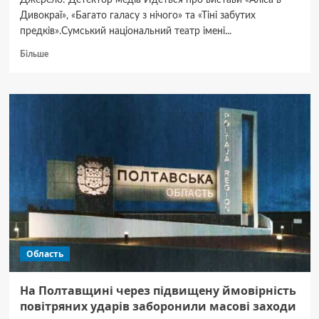
Джерело: Детектор медіа Йдеться про вистави «Аліса в
Дивокраї», «Багато галасу з нічого» та «Тіні забутих
предків».Сумський національний театр імені...
Докладніше
Більше
про
Сумський
національний
театр
скасував
частину
вистав
через
безпекову
ситуацію
Область
На Полтавщині через підвищену ймовірність
повітряних ударів заборонили масові заходи