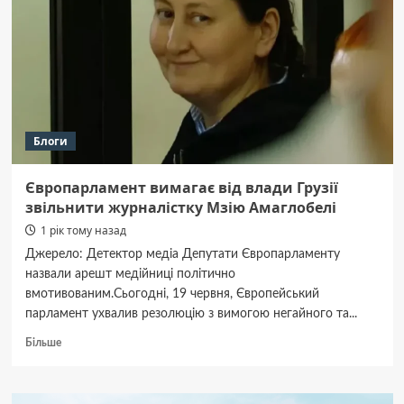
без
черг
і
бюрократії
Блоги
Європарламент вимагає від влади Грузії
звільнити журналістку Мзію Амаглобелі
1 рік тому назад
Джерело: Детектор медіа Депутати Європарламенту
назвали арешт медійниці політично
вмотивованим.Сьогодні, 19 червня, Європейський
парламент ухвалив резолюцію з вимогою негайного та...
Докладніше
Більше
про
Європарламент
вимагає