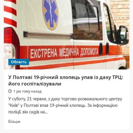
показали
фото
наслідків
обстрілу
Кременчука
Область
У Полтаві 19-річний хлопець упав із даху ТРЦ:
його госпіталізували
1 рік тому назад
У суботу, 21 червня, з даху торгово-розважального центру
"Київ" у Полтаві впав 19-річний хлопець. За інформацією
поліції, він сидів на...
Докладніше
Більше
про
У