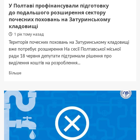
У Полтаві профінансували підготовку
до подальшого розширення сектору
почесних поховань на Затуринському
кладовищі
1 рік тому назад
Територія почесних поховань на Затуринському кладовищі
вже потребує розширення На сесії Полтавської міської
ради 18 червня депутати підтримали рішення про
виділення коштів на розроблення...
Докладніше
Більше
про
У Полтаві
профінансували
підготовку
до подальшого
розширення
сектору
почесних
поховань
на Затуринському
кладовищі