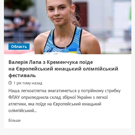
комунальники
продезінфікували
351
сміттєвий
контейнер
Область
Валерія Лапа з Кременчука поїде
на Європейський юнацький олімпійський
фестиваль
1 рік тому назад
Наша легкоатлетка змагатиметься у потрійному стрибку
ФЛАУ оприлюднила склад збірної України з легкої
атлетики, яка поїде на Європейський юнацький
олімпійський...
Докладніше
Більше
про
Валерія