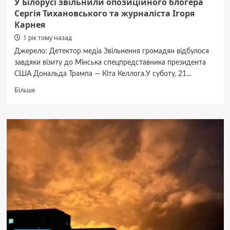
У Білорусі звільнили опозиційного блогера
Сергія Тихановського та журналіста Ігоря
Карнея
1 рік тому назад
Джерело: Детектор медіа Звільнення громадян відбулося
завдяки візиту до Мінська спецпредставника президента
США Дональда Трампа — Кіта Келлога.У суботу, 21...
Докладніше
Більше
про
У
Білорусі
звільнили
опозиційного
блогера
Сергія
Тихановського
та
журналіста
Ігоря
Карнея