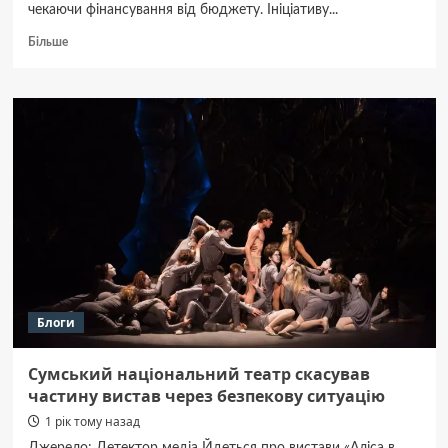
чекаючи фінансування від бюджету. Ініціативу...
Докладніше
Більше
про
Жителі
Кобеляцької
громади
самотужки
відремонтували
дорогу.
ВІДЕО
Блоги
Сумський національний театр скасував
частину вистав через безпекову ситуацію
1 рік тому назад