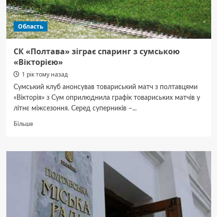
зупинок
в Полтаві
Область
СК «Полтава» зіграє спаринг з сумською
«Вікторією»
1 рік тому назад
Сумський клуб анонсував товариський матч з полтавцями
«Вікторія» з Сум оприлюднила графік товариських матчів у
літнє міжсезоння. Серед суперників –...
Докладніше
Більше
про
СК «Полтава»
зіграє
спаринг
з сумською
«Вікторією»