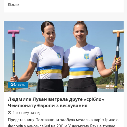
Докладніше
Більше
про
У
Полтаві
суд
взяв
під
варту
викладача
ПТУ,
якого
підозрюють
у
виготовленні
фальшивих
Область
повісток
Людмила Лузан виграла друге «срібло»
Чемпіонату Європи з веслування
1 рік тому назад
Представниця Полтавщини здобула медаль в парі з Іриною
Федорів у каное-двійці на 200 м У чеському Рачіце триває