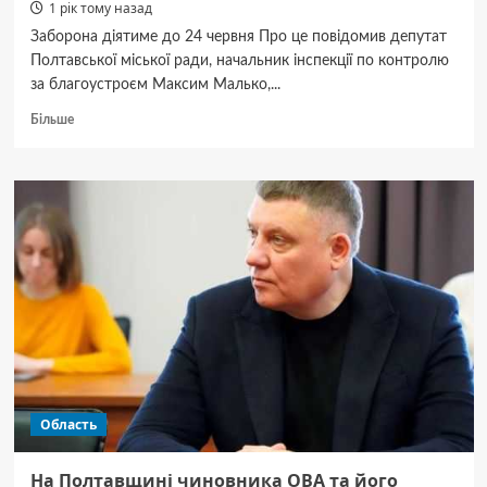
1 рік тому назад
Заборона діятиме до 24 червня Про це повідомив депутат
Полтавської міської ради, начальник інспекції по контролю
за благоустроєм Максим Малько,...
Докладніше
Більше
про
На
Полтавщині
через
підвищену
ймовірність
повітряних
ударів
заборонили
масові
заходи
Область
На Полтавщині чиновника ОВА та його