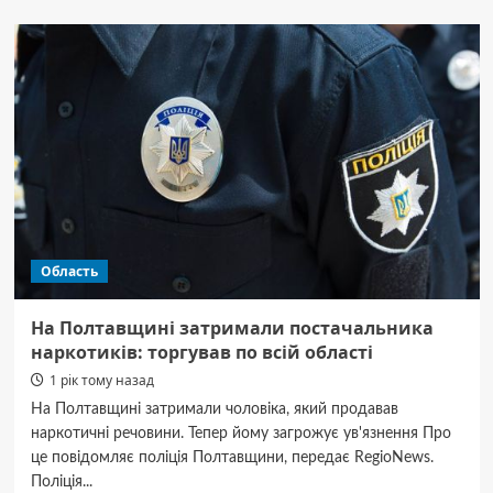
Как
подготовиться
к
ночной
поездке
на
автобусе
с
LikeBus
Область
На Полтавщині затримали постачальника
наркотиків: торгував по всій області
1 рік тому назад
На Полтавщині затримали чоловіка, який продавав
наркотичні речовини. Тепер йому загрожує ув'язнення Про
це повідомляє поліція Полтавщини, передає RegioNews.
Поліція...