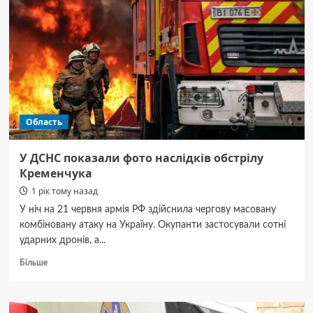
Область
У ДСНС показали фото наслідків обстрілу
Кременчука
1 рік тому назад
У ніч на 21 червня армія РФ здійснила чергову масовану
комбіновану атаку на Україну. Окупанти застосували сотні
ударних дронів, а...
Докладніше
Більше
про
У
ДСНС