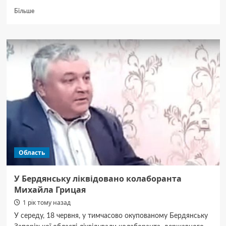
Докладніше
Більше
про
На
Полтавщині
затримали
постачальника
наркотиків:
торгував
по
всій
області
Область
У Бердянську ліквідовано колаборанта
Михайла Грицая
1 рік тому назад
У середу, 18 червня, у тимчасово окупованому Бердянську