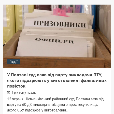
Полтаві
19-
річний
хлопець
упав
із
даху
ТРЦ:
його
госпіталізували
Події
У Полтаві суд взяв під варту викладача ПТУ,
якого підозрюють у виготовленні фальшивих
повісток
1 рік тому назад
12 червня Шевченківський районний суд Полтави взяв під
варту на 60 діб викладача місцевого профтехучилища,
якого СБУ підозрює у виготовленні...