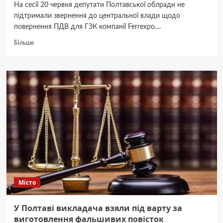
На сесії 20 червня депутати Полтавської облради не
підтримали звернення до центральної влади щодо
повернення ПДВ для ГЗК компанії Ferrexpo....
Докладніше
Більше
про
Облрада
не
підтримала
звернення
щодо
ПДВ
для Полтавського
ГЗК
Місто
У Полтаві викладача взяли під варту за
виготовлення фальшивих повісток