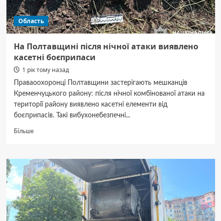
Область
На Полтавщині після нічної атаки виявлено
касетні боєприпаси
1 рік тому назад
Праваоохоронці Полтавщини застерігають мешканців
Кременчуцького району: після нічної комбінованої атаки на
території району виявлено касетні елементи від
боєприпасів. Такі вибухонебезпечні...
Докладніше
Більше
про
На
Полтавщині
після
нічної
атаки
виявлено
касетні
боєприпаси