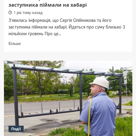
заступника піймали на хабарі
1 рік тому назад
З'явилась інформація, що Сергія Олійникова та його
заступника піймали на хабарі. Йдеться про суму близько 3
мільйони гровень Про це...
Докладніше
Більше
про
На
Полтавщині
чиновника
ОВА
та
його
заступника
піймали
на
хабарі
Події