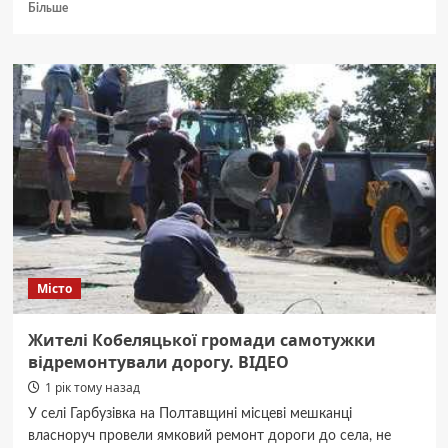
Докладніше
Більше
про
У
Полтаві
запрацювала
бібліотека
для
ветеранів
Місто
Жителі Кобеляцької громади самотужки
відремонтували дорогу. ВІДЕО
1 рік тому назад
У селі Гарбузівка на Полтавщині місцеві мешканці
власноруч провели ямковий ремонт дороги до села, не