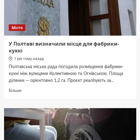
Місто
У Полтаві визначили місце для фабрики-
кухні
1 рік тому назад
Полтавська міська рада погодила розміщення фабрики-
кухні між вулицями Колективною та Огнівською. Площа
ділянки — орієнтовно 1,2 га. Проєкт реалізують за...
Докладніше
Більше
про
У
Полтаві
визначили
місце
для
фабрики-
кухні