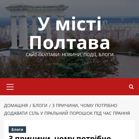
Перейти
до
У місті
вмісту
Полтава
САЙТ ПОЛТАВИ: НОВИНИ, ПОДІЇ, БЛОГИ
Основне
меню
ДОМАШНЯ
БЛОГИ
3 ПРИЧИНИ, ЧОМУ ПОТРІБНО
ДОДАВАТИ СІЛЬ У ПРАЛЬНИЙ ПОРОШОК ПІД ЧАС ПРАННЯ
Блоги
3 причини, чому потрібно