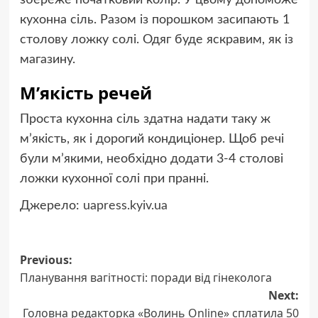
кухонна сіль. Разом із порошком засипають 1
столову ложку солі. Одяг буде яскравим, як із
магазину.
М’якість речей
Проста кухонна сіль здатна надати таку ж
м’якість, як і дорогий кондиціонер. Щоб речі
були м’якими, необхідно додати 3-4 столові
ложки кухонної солі при пранні.
Джерело:
uapress.kyiv.ua
Post
Previous:
Планування вагітності: поради від гінеколога
navigation
Next:
Головна редакторка «Волинь Online» сплатила 50