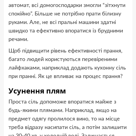
автомат, всі домогосподарки змогли “зітхнути
спокійно”. Більше не потрібно прати білизну
руками. Але, не всі пральні машини здатні
швидко та ефективно впоратися із брудними
речами.
Щоб підвищити рівень ефективності прання,
багато людей користуються перевіреними
лайфхаками, наприклад додають кухонну сіль
при пранні. Як це впливає на процес прання?
Усунення плям
Проста сіль допоможе впоратися майже з
будь-якими плямами. Наприклад, якщо на
предмет одягу пролилося вино, то на місце
треба відразу насипати сіль, а потім залишити
на 30-40 хв. у холодній воді. Залишається