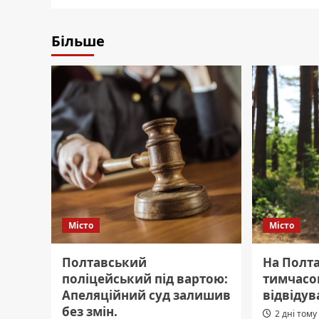
Більше
Місто
Місто
Полтавський
На Полта
поліцейський під вартою:
тимчасо
Апеляційний суд залишив
відвідув
без змін.
2 дні тому