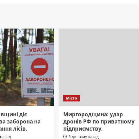
Місто
вщині діє
Миргородщина: удар
ва заборона на
дронів РФ по приватному
ання лісів.
підприємству.
 назад
3 дні тому назад