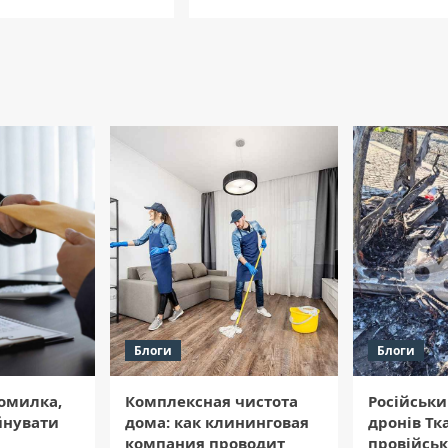
Блоги
Блоги
помилка,
Комплексная чистота
Російськ
йнувати
дома: как клининговая
дронів Тк
компания проводит
провійськ