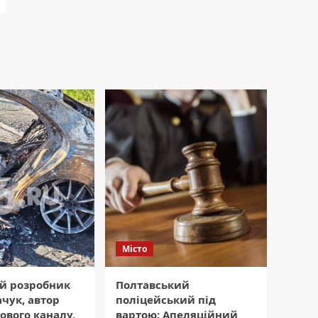
Місто
ий розробник
Полтавський
ачук, автор
поліцейський під
ового каналу,
вартою: Апеляційний