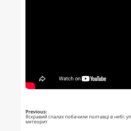
Post
Previous:
Яскравий спалах побачили полтавці в небі: у
navigation
метеорит