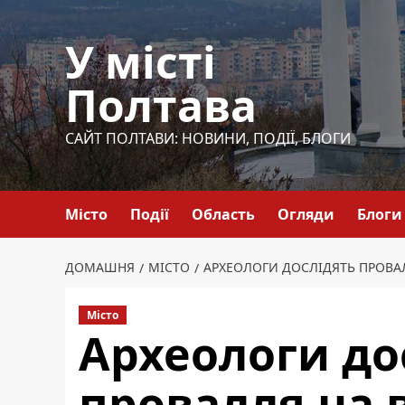
Перейти
до
У місті
вмісту
Полтава
САЙТ ПОЛТАВИ: НОВИНИ, ПОДІЇ, БЛОГИ
Місто
Події
Область
Огляди
Блоги
ДОМАШНЯ
МІСТО
АРХЕОЛОГИ ДОСЛІДЯТЬ ПРОВА
Місто
Археологи до
провалля на 