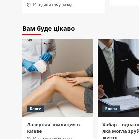
19 години тому назад
Вам буде цікаво
Блоги
Блоги
Лазерная эпиляция в
Хабар – одна 
Киеве
яка могла зру
життя
19 хвилин тому назад