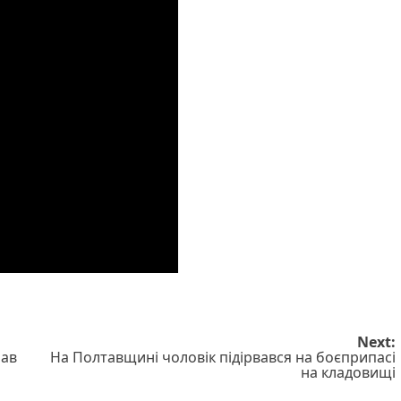
Next:
пав
На Полтавщині чоловік підірвався на боєприпасі
на кладовищі