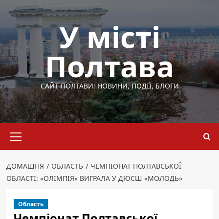
Перейти
до
У місті
вмісту
Полтава
САЙТ ПОЛТАВИ: НОВИНИ, ПОДІЇ, БЛОГИ
Основне
меню
ДОМАШНЯ
ОБЛАСТЬ
ЧЕМПІОНАТ ПОЛТАВСЬКОЇ
ОБЛАСТІ: «ОЛІМПІЯ» ВИГРАЛА У ДЮСШ «МОЛОДЬ»
Область
Чемпіонат Полтавської