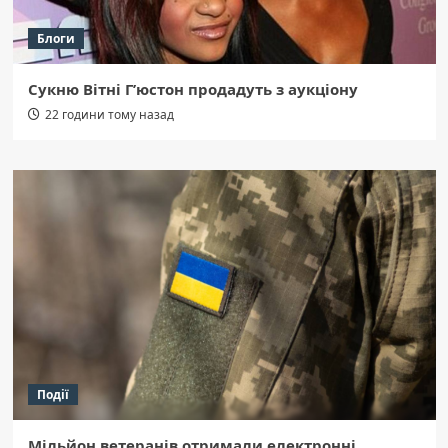
Блоги
Сукню Вітні Г’юстон продадуть з аукціону
22 години тому назад
Події
Мільйон ветеранів отримали електронні