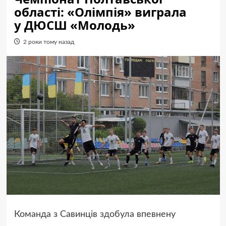
області: «Олімпія» виграла
у ДЮСШ «Молодь»
2 роки тому назад
Команда з Савинців здобула впевнену