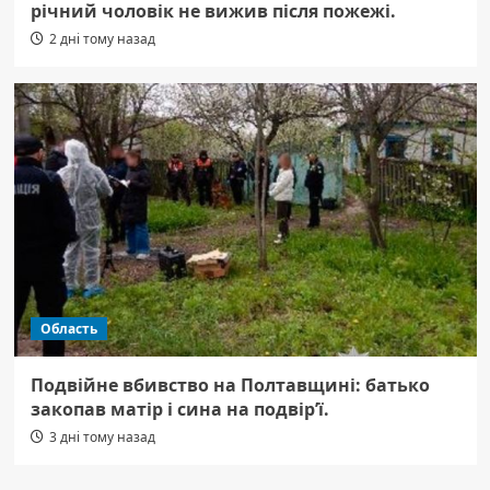
річний чоловік не вижив після пожежі.
2 дні тому назад
Область
Подвійне вбивство на Полтавщині: батько
закопав матір і сина на подвір’ї.
3 дні тому назад