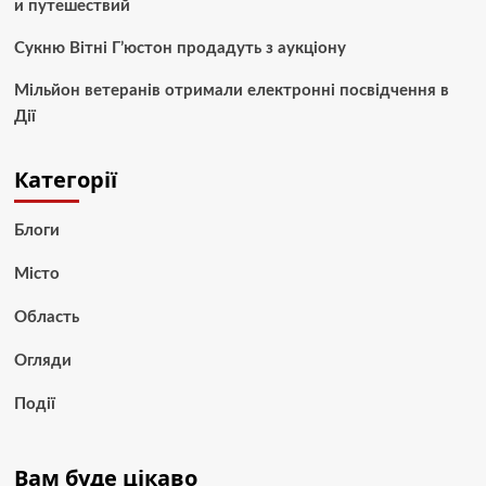
и путешествий
Сукню Вітні Г’юстон продадуть з аукціону
Мільйон ветеранів отримали електронні посвідчення в
Дії
Категорії
Блоги
Місто
Область
Огляди
Події
Вам буде цікаво