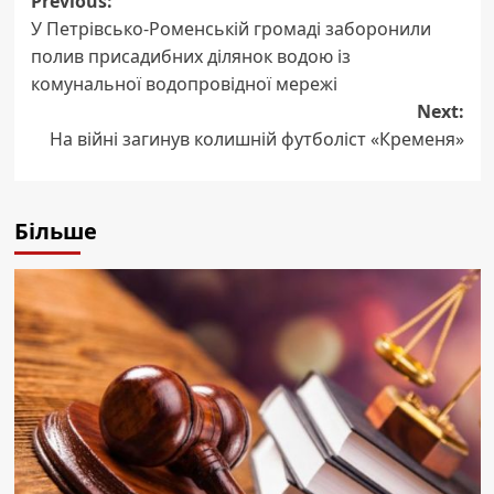
Post
Previous:
У Петрівсько-Роменській громаді заборонили
navigation
полив присадибних ділянок водою із
комунальної водопровідної мережі
Next:
На війні загинув колишній футболіст «Кременя»
Більше