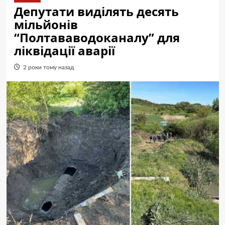
Депутати виділять десять
мільйонів
“Полтававодоканалу” для
ліквідації аварії
2 роки тому назад