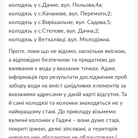
колодязь у с.Дачне, вул. Польова,4а;
колодязь у с.Качанове, вул. Перемоги,2;
колодязь у с.Вирішальне, вул. Садова,5;
колодязь у с.Степове, вул. Дачна,2;
колодязь у Ветхалівці, вул. Молодіжна.
Проте, поки що не відомо, наскільки якісною,
а відповідно безпечною та придатною до
вживання є вода у вказаних точках. Адже,
інформація про результати дослідження проб
забору води на вміст шкідливих елементів за
вказаними адресами у даній карті відсутня. Та
й самі колодязі та колонки знаходяться не у
найкращому стані. До прикладу візьмемо
вуличні колонки у Гадячі – вони дуже старі,
покриті іржею, деякі зіпсовані, а територія
навколо них абсолютно не облаштована (