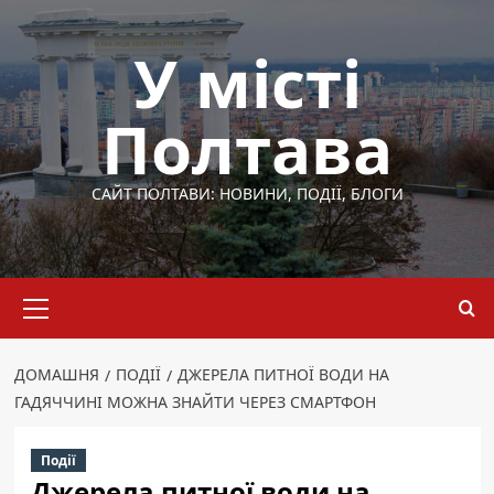
Перейти
до
У місті
вмісту
Полтава
САЙТ ПОЛТАВИ: НОВИНИ, ПОДІЇ, БЛОГИ
Основне
меню
ДОМАШНЯ
ПОДІЇ
ДЖЕРЕЛА ПИТНОЇ ВОДИ НА
ГАДЯЧЧИНІ МОЖНА ЗНАЙТИ ЧЕРЕЗ СМАРТФОН
Події
Джерела питної води на