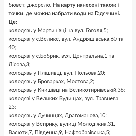
бювет, джерело.
На карту нанесені також і
точки, де можна набрати води на Гадяччині.
Це:
колодязь у Мартинівці на вул. Гоголя,5;
колодязі у с.Велике, вул. Андріяшівська,60 та
40;
колодязі у с.Бобрик, вул. Центральна,1 та
Лісова,3;
колодязь у Плішивці, вул. Польова,20;
колодязь у Броварках, Мостова,2;
колодязь у Книшівці на Великотирнівській,38;
колодязі у Великих Будищах, вул. Травнева,
23;
колодязь у Дучинцях, Драгоманова,10;
колодязі у Веприку, вулиці Молодіжна,31,
Васюти,7, Південна,9, Нафтобазівська,5;