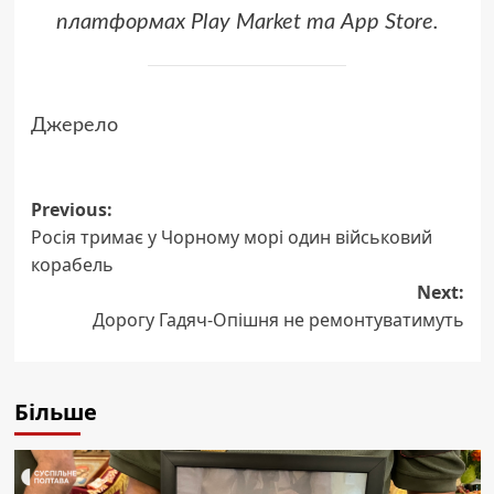
платформах Play Market та App Store.
Джерело
Post
Previous:
Росія тримає у Чорному морі один військовий
navigation
корабель
Next:
Дорогу Гадяч-Опішня не ремонтуватимуть
Більше