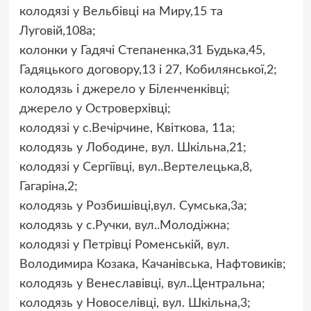
колодязі у Вельбівці на Миру,15 та
Луговій,108а;
колонки у Гадячі Степаненка,31 Будька,45,
Гадяцького договору,13 і 27, Кобилянської,2;
колодязь і джерело у Біленченківці;
джерело у Островерхівці;
колодязі у с.Вечірчине, Квіткова, 11а;
колодязь у Лободине, вул. Шкільна,21;
колодязі у Сергіївці, вул..Вертелецька,8,
Гагаріна,2;
колодязь у Розбишівці,вул. Сумська,3а;
колодязь у с.Ручки, вул..Молодіжна;
колодязі у Петрівці Роменській, вул.
Володимира Козака, Качанівська, Нафтовиків;
колодязь у Венеславівці, вул..Центральна;
колодязь у Новоселівці, вул. Шкільна,3;