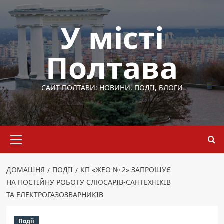
Перейти
до
У місті
вмісту
Полтава
САЙТ ПОЛТАВИ: НОВИНИ, ПОДІЇ, БЛОГИ
Основне
меню
ДОМАШНЯ
ПОДІЇ
КП «ЖЕО № 2» ЗАПРОШУЄ
НА ПОСТІЙНУ РОБОТУ СЛЮСАРІВ-САНТЕХНІКІВ
ТА ЕЛЕКТРОГАЗОЗВАРНИКІВ
Події