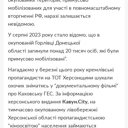
окупованих територій, примусово
мобілізованих для участі в повномасштабному
вторгненні РФ, наразі залишається
невідомою.
У серпні 2023 року стало відомо, що в
окупованій Горлівці Донецької
області
загинули понад 20 тисяч осіб, які були
примусово мобілізовані”
.
Нагадаємо у березні цього року кремлівські
пропагандисти на ТОТ Херсонщини шукали
охочих зніматись у “документальному фільмі”
про Каховську ГЕС. За інформацією
херсонського видання
Кавун.City,
на
тимчасово окупованому лівобережжі
Херсонської області пропагандистською
“кіноосвітою” населення займаються