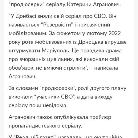
“продюсерки” серіалу Катерини Агранович.
“У Донбасі зняли свій серіал про СВО. Він
називається “Резервісти” і присвячений
мобілізованим.
За сюжетом у лютому 2022
року рота мобілізованих із Донецька вирушає
штурмувати Маріуполь. Це правдива драма
про вчорашніх цивільних, які виконали свій
обов’язок, не вміючи стріляти
”, – написала
Агранович.
За словами “продюсерки”, ролі другого плану
виконали “учасники СВО”, а дата виходу
серіалу поки невідома.
Агранович також опублікувала трейлер
пропагандистського серіалу.
У “Реальній газеті” нагадали, що окупаційна