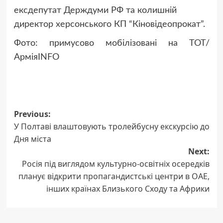
ексдепутат Держдуми РФ та колишній
директор херсонського КП “Кіновідеопрокат”.
Фото: примусово мобілізовані на ТОТ/
АрміяINFO
Post
Previous:
У Полтаві влаштовують тролейбусну екскурсію до
navigation
Дня міста
Next:
Росія під виглядом культурно-освітніх осередків
планує відкрити пропагандистські центри в ОАЕ,
інших країнах Близького Сходу та Африки