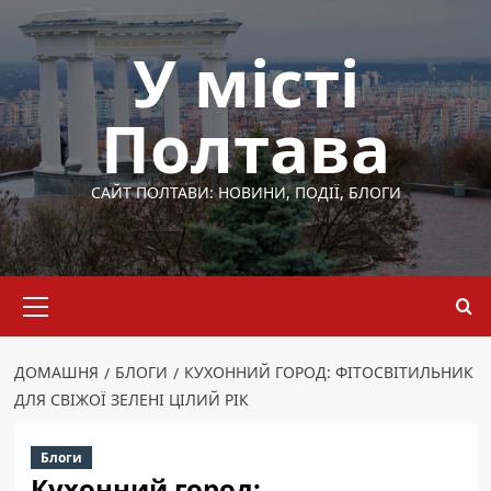
Перейти
до
У місті
вмісту
Полтава
САЙТ ПОЛТАВИ: НОВИНИ, ПОДІЇ, БЛОГИ
Основне
меню
ДОМАШНЯ
БЛОГИ
КУХОННИЙ ГОРОД: ФІТОСВІТИЛЬНИК
ДЛЯ СВІЖОЇ ЗЕЛЕНІ ЦІЛИЙ РІК
Блоги
Кухонний город: