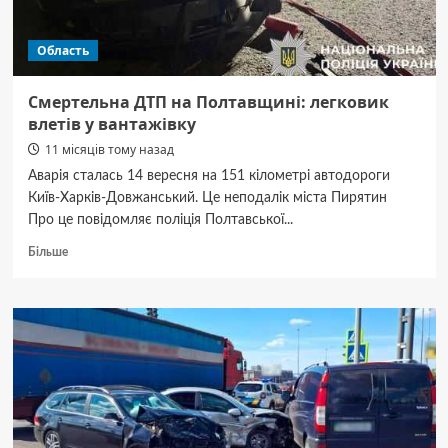
Область
Смертельна ДТП на Полтавщині: легковик
влетів у вантажівку
11 місяців тому назад
Аварія сталась 14 вересня на 151 кілометрі автодороги
Київ-Харків-Довжанський. Це неподалік міста Пирятин
Про це повідомляє поліція Полтавської...
Докладніше
Більше
про
Смертельна
ДТП
на
Полтавщині:
легковик
влетів
у
вантажівку