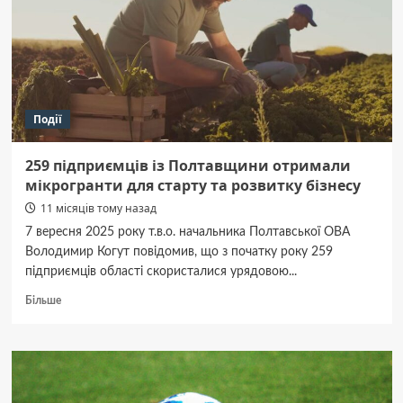
легко
писати
і
цікаво
захищати:
практичні
поради
Події
259 підприємців із Полтавщини отримали
мікрогранти для старту та розвитку бізнесу
11 місяців тому назад
7 вересня 2025 року т.в.о. начальника Полтавської ОВА
Володимир Когут повідомив, що з початку року 259
підприємців області скористалися урядовою...
Докладніше
Більше
про
259
підприємців
із
Полтавщини
отримали