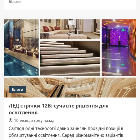
Докладніше
Більше
про
У Полтаві
наступного
тижня
обіцяють
дощі
та похолодання
до +11°C
Блоги
ЛЕД стрічки 12В: сучасне рішення для
освітлення
10 місяців тому назад
Світлодіодні технології давно зайняли провідні позиції в
облаштуванні освітлення. Серед різноманітних варіантів