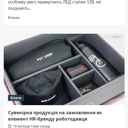
особливу увагу привертають ЛЕД стрічки 12В, які
поєднують...
Докладніше
Більше
про
ЛЕД
стрічки
12В:
сучасне
рішення
для
освітлення
Блоги
Сувенірна продукція на замовлення як
елемент HR-бренду роботодавця
10 місяців тому назад