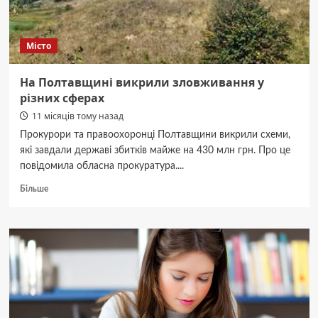
Місто
На Полтавщині викрили зловживання у
різних сферах
11 місяців тому назад
Прокурори та правоохоронці Полтавщини викрили схеми,
які завдали державі збитків майже на 430 млн грн. Про це
повідомила обласна прокуратура....
Докладніше
Більше
про
На
Полтавщині
викрили
зловживання
у
різних
сферах