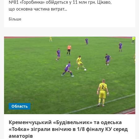
№81 «Горобинка» обійдеться у 11 млн грн. Цікаво,
що основна частина витрат...
Докладніше
Більше
про
У Полтаві
відновлять
дитсадок
«Горобинка»
за 11 млн
грн:
більшість
коштів
піде
на благоустрій
та дитячі
майданчики
Область
Кременчуцький «Будівельник» та одеська
«То4ка» зіграли внічию в 1/8 фіналу КУ серед
аматорів