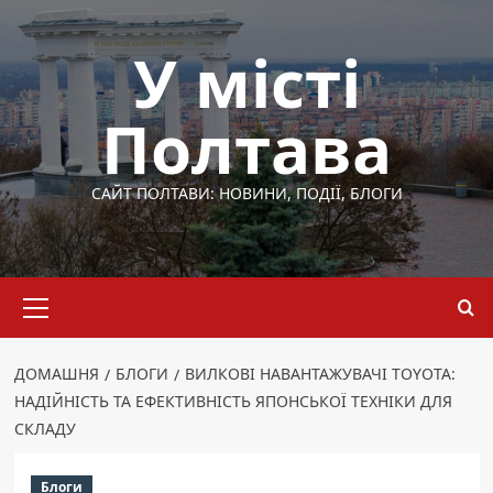
Перейти
до
У місті
вмісту
Полтава
САЙТ ПОЛТАВИ: НОВИНИ, ПОДІЇ, БЛОГИ
Основне
меню
ДОМАШНЯ
БЛОГИ
ВИЛКОВІ НАВАНТАЖУВАЧІ TOYOTA:
НАДІЙНІСТЬ ТА ЕФЕКТИВНІСТЬ ЯПОНСЬКОЇ ТЕХНІКИ ДЛЯ
СКЛАДУ
Блоги