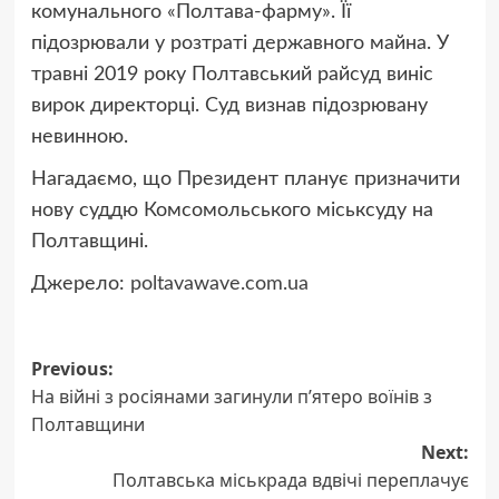
комунального «Полтава-фарму». Її
підозрювали у розтраті державного майна. У
травні 2019 року Полтавський райсуд виніс
вирок директорці. Суд визнав підозрювану
невинною.
Нагадаємо, що Президент планує призначити
нову суддю Комсомольського міськсуду на
Полтавщині.
Джерело:
poltavawave.com.ua
Post
Previous:
На війні з росіянами загинули п’ятеро воїнів з
navigation
Полтавщини
Next:
Полтавська міськрада вдвічі переплачує