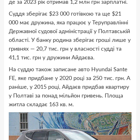
де за 2023 рік отримав 1,2 млн грн зарплатні.
Суддя зберігає $23 000 готівкою та ще $21
000 має дружина, яка працює у Теруправлінні
Державної судової адміністрації у Полтавській
області. У банку родина зберігає гроші лише у
гривнях — 20,7 тис. грн у власності судді та
41,1 тис. грн у дружини Айдаєва.
На суддю також записане авто Hyundai Sante
FE, яке придбане у 2020 році за 250 тис. грн. А
раніше, у 2015 році, Айдаєв придбав квартиру
у Полтаві за понад мільйон гривень. Площа
житла складає 163 кв. м.