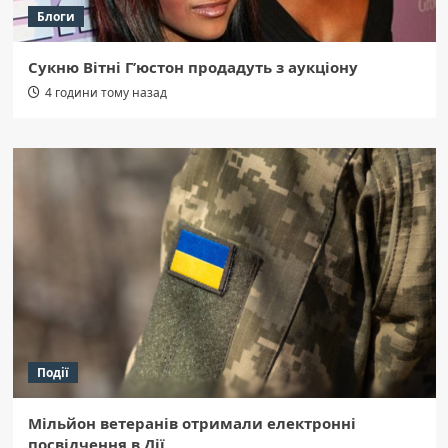
Блоги
Сукню Вітні Г’юстон продадуть з аукціону
4 години тому назад
Події
Мільйон ветеранів отримали електронні
посвідчення в Дії