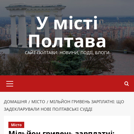
Перейти
до
У місті
вмісту
Полтава
САЙТ ПОЛТАВИ: НОВИНИ, ПОДІЇ, БЛОГИ
Основне
меню
ДОМАШНЯ
МІСТО
МІЛЬЙОН ГРИВЕНЬ ЗАРПЛАТНІ: ЩО
ЗАДЕКЛАРУВАЛИ НОВІ ПОЛТАВСЬКІ СУДДІ
Місто
Мільйон гривень зарплатні: