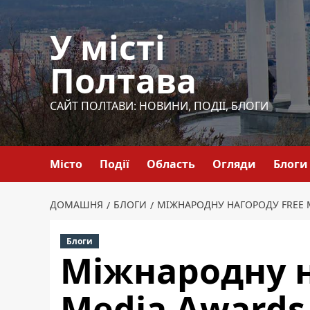
Перейти
до
У місті
вмісту
Полтава
САЙТ ПОЛТАВИ: НОВИНИ, ПОДІЇ, БЛОГИ
Місто
Події
Область
Огляди
Блоги
ДОМАШНЯ
БЛОГИ
МІЖНАРОДНУ НАГОРОДУ FREE 
Блоги
Міжнародну н
Media Awards