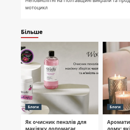
Неповнолітні на Полтавщині викрали та про
navigation
мотоцикл
Більше
Блоги
Блоги
Як очисник пензлів для
Ароматич
макіяжу допомагає
дому: як