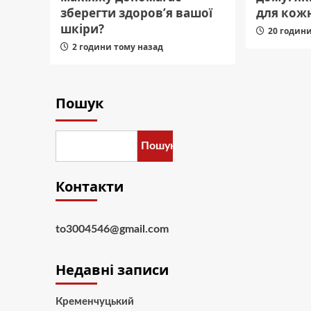
зберегти здоров’я вашої
для кожн
шкіри?
20 годин
2 години тому назад
Пошук
Пошук
Контакти
to3004546@gmail.com
Недавні записи
Кременчуцький