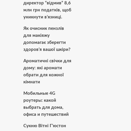
директор “відмив” 8,6
млн грн податків, щоб
уникнути в’язниці.
Як очисник пензлів
для макіяжу
допомагає зберегти
здоров’я вашої шкіри?
Ароматичні свічки для
дому: які аромати
обрати для кожної
кімнати
Мобильные 4G
роутеры: какой
выбрать для дома,
офиса и путешествий
Сукню Вітні Г’юстон