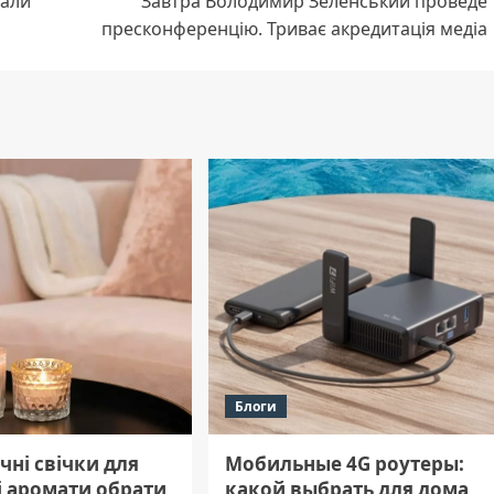
дали
Завтра Володимир Зеленський проведе
пресконференцію. Триває акредитація медіа
Блоги
ні свічки для
Мобильные 4G роутеры:
і аромати обрати
какой выбрать для дома,