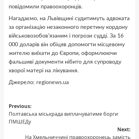
повідомили правоохоронців.
Нагадаємо, на Львівщині судитимуть адвоката
за організацію незаконного перетину кордону
військовозобов’язаним і погрози судді. За 16
000 доларів він обіцяв допомогти місцевому
жителю виїхати до Європи, оформлюючи
фальшиві документи нібито для супроводу
хворої матері на лікування.
Джерело:
regionews.ua
Post
Previous:
Полтавська міськрада виплачуватиме борги
navigation
ПМШЕДу
Next:
На Хмельниччині правоохоронець замість