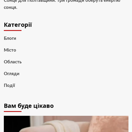
Сонце для Полтавщини: три громади оберуть енергію
сонця.
Категорії
Блоги
Місто
Область
Огляди
Події
Вам буде цікаво