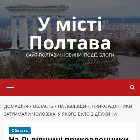
Перейти
до
У місті
вмісту
Полтава
САЙТ ПОЛТАВИ: НОВИНИ, ПОДІЇ, БЛОГИ
Основне
меню
ДОМАШНЯ
ОБЛАСТЬ
НА ЛЬВІВЩИНІ ПРИКОРДОННИКИ
ЗАТРИМАЛИ ЧОЛОВІКА, У ЯКОГО БУЛО 2 ДРУЖИНИ
Область
На Львівщині прикордонники